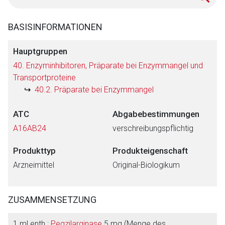
BASISINFORMATIONEN
Hauptgruppen
40. Enzyminhibitoren, Präparate bei Enzymmangel und
Transportproteine
40.2. Präparate bei Enzymmangel
ATC
Abgabebestimmungen
A16AB24
verschreibungspflichtig
Produkttyp
Produkteigenschaft
Arzneimittel
Original-Biologikum
ZUSAMMENSETZUNG
1 ml enth.:
Pegzilarginase
5 mg (Menge des