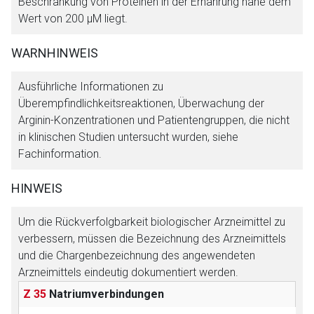
Beschränkung von Proteinen in der Ernährung nahe dem
Wert von 200 μM liegt.
WARNHINWEIS
Ausführliche Informationen zu
Überempfindlichkeitsreaktionen, Überwachung der
Arginin-Konzentrationen und Patientengruppen, die nicht
Aufruf einer externen Seite
in klinischen Studien untersucht wurden, siehe
Fachinformation.
Der von Ihnen aufgerufene Link öffnet eine externe Web-
HINWEIS
Seite. Für die Inhalte der externen Web-Seite ist deren
Betreiber verantwortlich. Ebenso gelten dort ggf. andere
Um die Rückverfolgbarkeit biologischer Arzneimittel zu
Datenschutzbestimmungen.
verbessern, müssen die Bezeichnung des Arzneimittels
und die Chargenbezeichnung des angewendeten
Zurück zur rote-liste.de
Zur Seite
Arzneimittels eindeutig dokumentiert werden.
Z 35
Natriumverbindungen