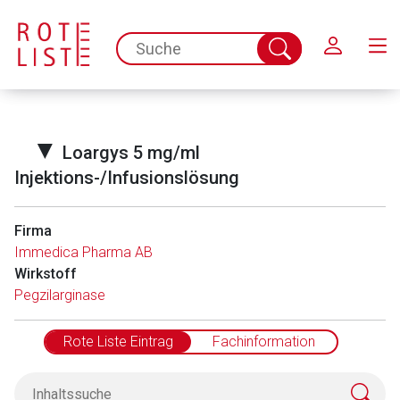
Schließen
spc.search.input.placeholder
Suche
abschicken
▼
Loargys 5 mg/ml
Injektions-/Infusionslösung
Firma
Immedica Pharma AB
Wirkstoff
Pegzilarginase
Rote Liste Eintrag
Fachinformation