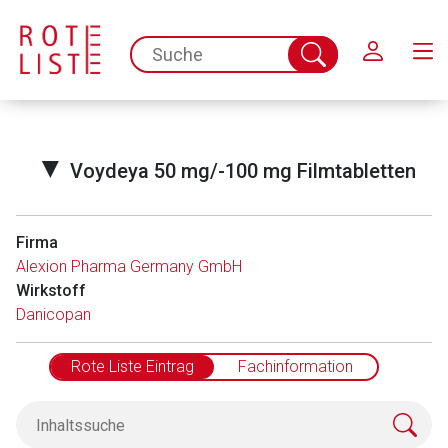
Schließen
spc.search.input.placeholder
Suche
abschicken
▼
Voydeya 50 mg/-100 mg Filmtabletten
Firma
Alexion Pharma Germany GmbH
Wirkstoff
Danicopan
Rote Liste Eintrag
Fachinformation