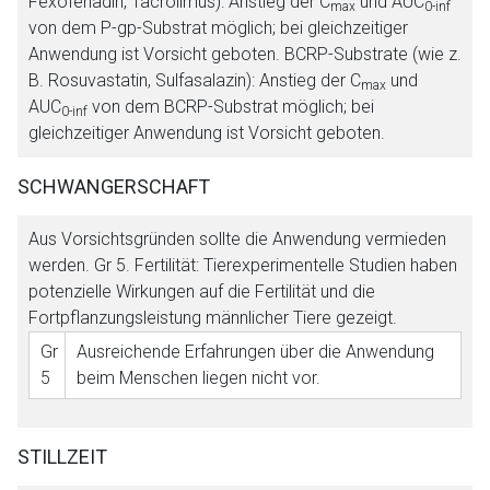
Fexofenadin, Tacrolimus): Anstieg der C
und AUC
max
0-inf
von dem P-gp-Substrat möglich; bei gleichzeitiger
Anwendung ist Vorsicht geboten. BCRP-Substrate (wie z.
B. Rosuvastatin, Sulfasalazin): Anstieg der C
und
max
AUC
von dem BCRP-Substrat möglich; bei
0-inf
gleichzeitiger Anwendung ist Vorsicht geboten.
SCHWANGERSCHAFT
Aus Vorsichtsgründen sollte die Anwendung vermieden
werden.
Gr 5
. Fertilität: Tierexperimentelle Studien haben
potenzielle Wirkungen auf die Fertilität und die
Fortpflanzungsleistung männlicher Tiere gezeigt.
Gr
Ausreichende Erfahrungen über die Anwendung
5
beim Menschen liegen nicht vor.
STILLZEIT