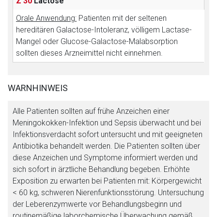
Der von Ihnen aufgerufene Link öffnet eine externe Web-
Z 30
Lactose
Seite. Für die Inhalte der externen Web-Seite ist deren
Orale Anwendung:
Patienten mit der seltenen
Betreiber verantwortlich. Ebenso gelten dort ggf. andere
hereditären Galactose-Intoleranz, völligem Lactase-
Datenschutzbestimmungen.
Mangel oder Glucose-Galactose-Malabsorption
sollten dieses Arzneimittel nicht einnehmen.
Zurück zur rote-liste.de
Zur Seite
WARNHINWEIS
Alle Patienten sollten auf frühe Anzeichen einer
Meningokokken-Infektion und Sepsis überwacht und bei
Infektionsverdacht sofort untersucht und mit geeigneten
Antibiotika behandelt werden. Die Patienten sollten über
diese Anzeichen und Symptome informiert werden und
sich sofort in ärztliche Behandlung begeben. Erhöhte
Exposition zu erwarten bei Patienten mit: Körpergewicht
< 60 kg, schweren Nierenfunktionsstörung. Untersuchung
der Leberenzymwerte vor Behandlungsbeginn und
routinemäßige laborchemische Überwachung gemäß