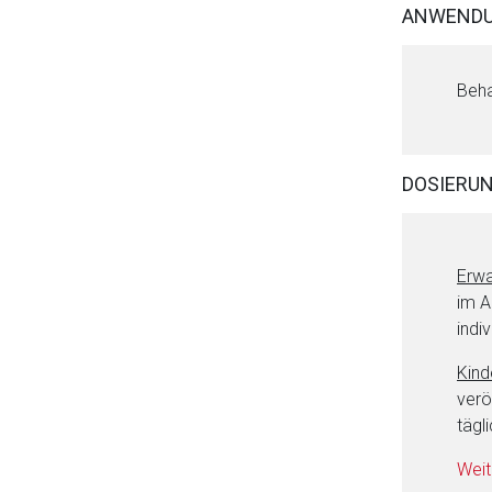
ANWENDU
Beha
Aufruf einer exte
Der von Ihnen aufgeruf
DOSIERU
Betreiber verantwortl
Erw
im A
indiv
Kind
verö
tägl
Weit