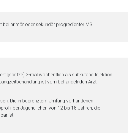
rt bei primär oder sekundär progredienter MS.
nen Web-Seite ist deren
liste.de
Zur Seite
tigspritze) 3-mal wöchentlich als subkutane Injektion
 Langzeitbehandlung ist vom behandelnden Arzt
wiesen. Die in begrenztem Umfang vorhandenen
profil bei Jugendlichen von 12 bis 18 Jahren, die
ar ist.