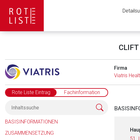
Details
CLIFT 
Firma
Viatris Hea
Rote Liste Eintrag
Fachinformation
BASISIN
BASISINFORMATIONEN
Hau
ZUSAMMENSETZUNG
51.