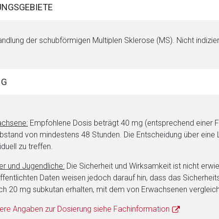
NGSGEBIETE
ndlung der schubförmigen Multiplen Sklerose (MS). Nicht indizie
rnen Seite
ene Link öffnet eine externe Web-Seite. Für die Inhalte der exter
NG
ich. Ebenso gelten dort ggf. andere Datenschutzbestimmungen.
Zurück zur rote-
achsene:
Empfohlene Dosis beträgt 40 mg (entsprechend einer Fer
bstand von mindestens 48 Stunden. Die Entscheidung über eine
iduell zu treffen.
er und Jugendliche:
Die Sicherheit und Wirksamkeit ist nicht er
ffentlichten Daten weisen jedoch darauf hin, dass das Sicherheits
ich 20 mg subkutan erhalten, mit dem von Erwachsenen vergleichb
ere Angaben zur Dosierung siehe Fachinformation