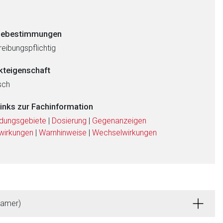
ebestimmungen
eibungspflichtig
kteigenschaft
sch
links zur Fachinformation
dungsgebiete
|
Dosierung
|
Gegenanzeigen
wirkungen
|
Warnhinweise
|
Wechselwirkungen
ramer)