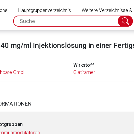
Schließen
uche
Hauptgruppenverzeichnis
Weitere Verzeichnisse &
spc.search.input.placeholder
Suche
absch
40 mg/ml Injektionslösung in einer Fertig
Wirkstoff
lthcare GmbH
Glatiramer
FORMATIONEN
ptgruppen
 Immunmodulatoren