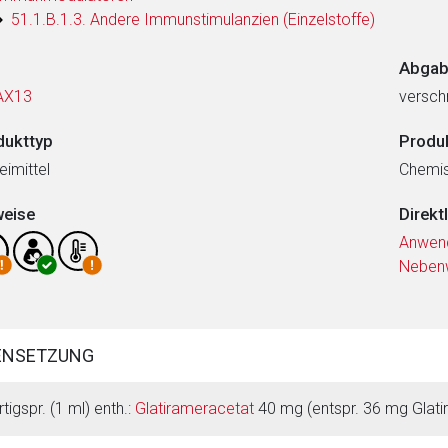
51.1.B.1.3. Andere Immunstimulanzien (Einzelstoffe)
Abgab
AX13
verschr
dukttyp
Produ
eimittel
Chemi
weise
Direkt
Anwen
Neben
ENSETZUNG
rtigspr. (1 ml) enth.:
Glatirameracetat
40 mg (entspr. 36 mg Glati