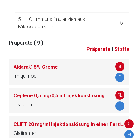
51.1.C. Immunstimulanzien aus
5
Mikroorganismen
Präparate (
9
)
51.1.D. Homöopathika
6
Präparate
|
Stoffe
RL
Aldara® 5% Creme
51.2. Immunsuppressiva
179
Imiquimod
FI
52.
Infusions- und Standardinjektionslösungen, Or
76
RL
Ceplene 0,5 mg/0,5 ml Injektionslösung
ganperfusionslösungen
Histamin
FI
53.
Kardiaka
37
RL
CLIFT 20 mg/ml Injektionslösung in einer Fertigspritze
54.
Kariesmittel und andere Dentalpräparate
11
Glatiramer
FI