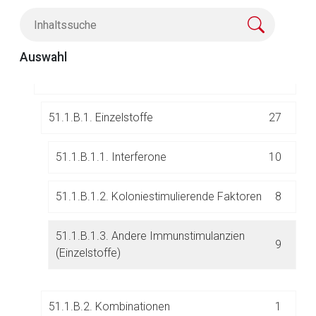
51.1.A. Pflanzliche Immunstimulanzien
2
Auswahl
51.1.B. Chemisch definierte
28
Immunstimulanzien
51.1.B.1. Einzelstoffe
27
51.1.B.1.1. Interferone
10
Aufruf einer externen Seite
51.1.B.1.2. Koloniestimulierende Faktoren
8
Der von Ihnen aufgerufene Link öffnet eine externe Web-
51.1.B.1.3. Andere Immunstimulanzien
Seite. Für die Inhalte der externen Web-Seite ist deren
9
(Einzelstoffe)
Betreiber verantwortlich. Ebenso gelten dort ggf. andere
Datenschutzbestimmungen.
51.1.B.2. Kombinationen
1
Zurück zur rote-liste.de
Zur Seite