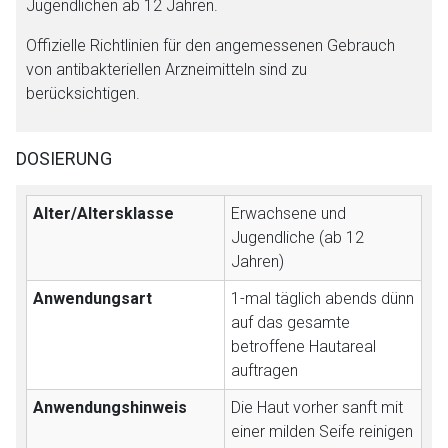
Jugendlichen ab 12 Jahren.
Seite. Für die Inhalte der externen Web-Seite ist deren
Offizielle Richtlinien für den angemessenen Gebrauch
Betreiber verantwortlich. Ebenso gelten dort ggf. andere
von antibakteriellen Arzneimitteln sind zu
Datenschutzbestimmungen.
berücksichtigen.
Zurück zur rote-liste.de
Zur Seite
DOSIERUNG
Alter/Altersklasse
Erwachsene und
Jugendliche (ab 12
Jahren)
Anwendungsart
1-mal täglich abends dünn
auf das gesamte
betroffene Hautareal
auftragen
Anwendungshinweis
Die Haut vorher sanft mit
einer milden Seife reinigen