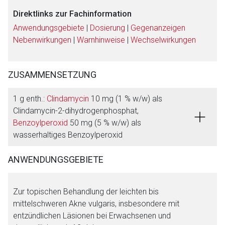
Direktlinks zur Fachinformation
Anwendungsgebiete
|
Dosierung
|
Gegenanzeigen
Nebenwirkungen
|
Warnhinweise
|
Wechselwirkungen
ZUSAMMENSETZUNG
1 g enth.:
Clindamycin
10 mg (1 % w/w) als
Clindamycin-2-dihydrogenphosphat,
Benzoylperoxid
50 mg (5 % w/w) als
wasserhaltiges Benzoylperoxid
ANWENDUNGSGEBIETE
Zur topischen Behandlung der leichten bis
Aufruf einer externen Seite
mittelschweren Akne vulgaris, insbesondere mit
entzündlichen Läsionen bei Erwachsenen und
Der von Ihnen aufgerufene Link öffnet eine externe Web-