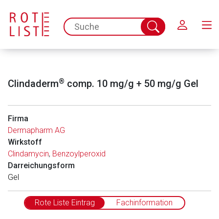
Schließen
spc.search.input.placeholder
Suche
abschicken
®
Clindaderm
comp. 10 mg/g + 50 mg/g Gel
Firma
Dermapharm AG
Wirkstoff
Clindamycin
,
Benzoylperoxid
Darreichungsform
Gel
Rote Liste Eintrag
Fachinformation