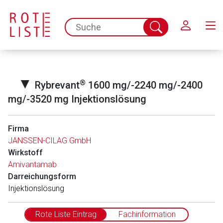
Schließen
spc.search.input.placeholder
Suche
abschicken
▼
®
Rybrevant
1600 mg/-2240 mg/-2400
mg/-3520 mg Injektionslösung
Firma
JANSSEN-CILAG GmbH
Aufruf einer externen Seite
Wirkstoff
Amivantamab
Darreichungsform
Der von Ihnen aufgerufene Link öffnet eine externe Web-
Injektionslösung
Seite. Für die Inhalte der externen Web-Seite ist deren
Betreiber verantwortlich. Ebenso gelten dort ggf. andere
Rote Liste Eintrag
Fachinformation
Datenschutzbestimmungen.