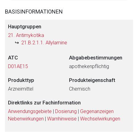
BASISINFORMATIONEN
Hauptgruppen
21. Antimykotika
21.B.2.1.1. Allylamine
ATC
Abgabebestimmungen
D01AE15
apothekenpflichtig
Produkttyp
Produkteigenschaft
Arzneimittel
Chemisch
Direktlinks zur Fachinformation
Anwendungsgebiete
|
Dosierung
|
Gegenanzeigen
Nebenwirkungen
|
Warnhinweise
|
Wechselwirkungen