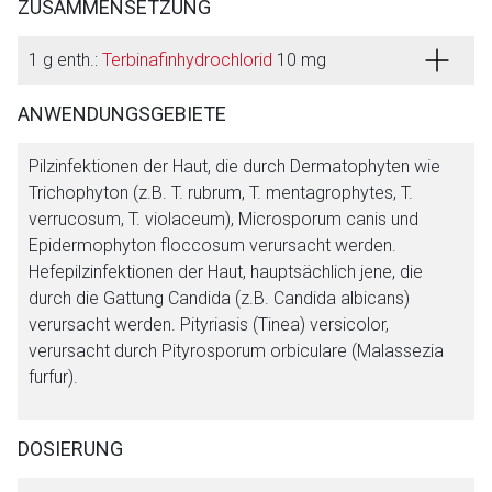
ZUSAMMENSETZUNG
1 g enth.:
Terbinafinhydrochlorid
10 mg
ANWENDUNGSGEBIETE
Pilzinfektionen der Haut, die durch Dermatophyten wie
Trichophyton (z.B. T. rubrum, T. mentagrophytes, T.
verrucosum, T. violaceum), Microsporum canis und
Epidermophyton floccosum verursacht werden.
Hefepilzinfektionen der Haut, hauptsächlich jene, die
durch die Gattung Candida (z.B. Candida albicans)
verursacht werden. Pityriasis (Tinea) versicolor,
Aufruf einer externen Seite
verursacht durch Pityrosporum orbiculare (Malassezia
furfur).
Der von Ihnen aufgerufene Link öffnet eine externe Web-
Seite. Für die Inhalte der externen Web-Seite ist deren
Betreiber verantwortlich. Ebenso gelten dort ggf. andere
DOSIERUNG
Datenschutzbestimmungen.