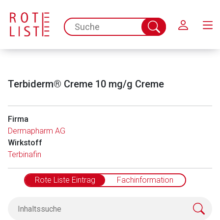
Schließen
spc.search.input.placeholder
Suche
abschicken
Terbiderm® Creme 10 mg/g Creme
Firma
Dermapharm AG
Wirkstoff
Terbinafin
Rote Liste Eintrag
Fachinformation