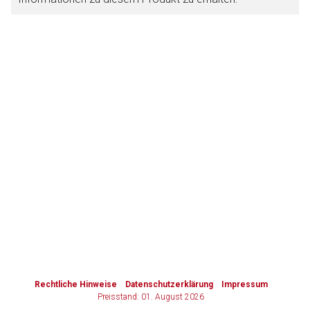
Zurück zur rote-liste.de
Zur Seite
to-
top-
text
Rechtliche Hinweise
Datenschutzerklärung
Impressum
Preisstand: 01. August 2026