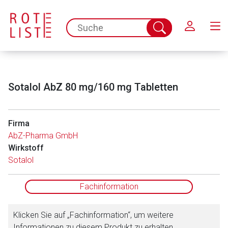
Schließen
spc.search.input.placeholder
Suche
abschicken
Sotalol AbZ 80 mg/160 mg Tabletten
Firma
AbZ-Pharma GmbH
Wirkstoff
Aufruf einer externen Seite
Sotalol
Der von Ihnen aufgerufene Link öffnet eine externe Web-
Fachinformation
Seite. Für die Inhalte der externen Web-Seite ist deren
Betreiber verantwortlich. Ebenso gelten dort ggf. andere
Klicken Sie auf „Fachinformation“, um weitere
Datenschutzbestimmungen.
Informationen zu diesem Produkt zu erhalten.