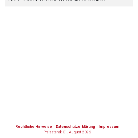
Zurück zur rote-liste.de
Zur Seite
to-
top-
text
Rechtliche Hinweise
Datenschutzerklärung
Impressum
Preisstand: 01. August 2026