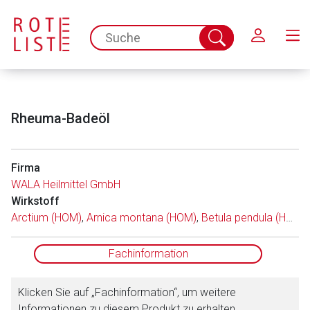
Schließen
spc.search.input.placeholder
Suche
abschicken
Rheuma-Badeöl
Firma
WALA Heilmittel GmbH
Wirkstoff
Aufruf einer externen Seite
Arctium (HOM)
,
Arnica montana (HOM)
,
Betula pendula (HOM)
Der von Ihnen aufgerufene Link öffnet eine externe Web-
Fachinformation
Seite. Für die Inhalte der externen Web-Seite ist deren
Betreiber verantwortlich. Ebenso gelten dort ggf. andere
Klicken Sie auf „Fachinformation“, um weitere
Datenschutzbestimmungen.
Informationen zu diesem Produkt zu erhalten.