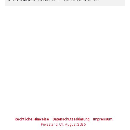
Zurück zur rote-liste.de
Zur Seite
to-
top-
text
Rechtliche Hinweise
Datenschutzerklärung
Impressum
Preisstand: 01. August 2026