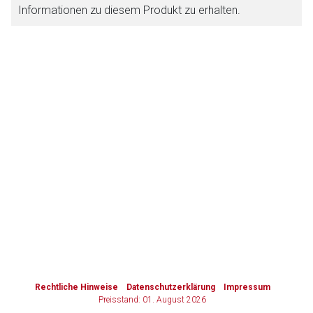
Informationen zu diesem Produkt zu erhalten.
Zurück zur rote-liste.de
Zur Seite
to-
top-
text
Rechtliche Hinweise
Datenschutzerklärung
Impressum
Preisstand: 01. August 2026