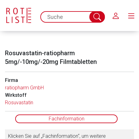
Schließen
spc.search.input.placeholder
Suche
abschicken
Rosuvastatin-ratiopharm
5mg/-10mg/-20mg Filmtabletten
Firma
ratiopharm GmbH
Aufruf einer externen Seite
Wirkstoff
Rosuvastatin
Der von Ihnen aufgerufene Link öffnet eine externe Web-
Seite. Für die Inhalte der externen Web-Seite ist deren
Fachinformation
Betreiber verantwortlich. Ebenso gelten dort ggf. andere
Datenschutzbestimmungen.
Klicken Sie auf „Fachinformation“, um weitere