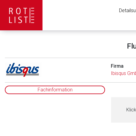
Details
Fl
Firma
Ibisqus Gm
Fachinformation
Klic
Aufruf einer exte
to-
Der von Ihnen aufgeruf