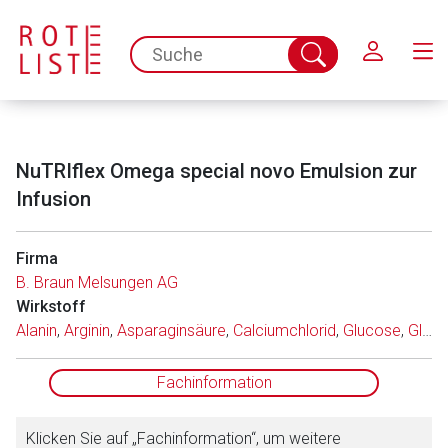
Schließen
spc.search.input.placeholder
Suche
abschicken
NuTRIflex Omega special novo Emulsion zur
Infusion
Firma
B. Braun Melsungen AG
Aufruf einer externen Seite
Wirkstoff
Alanin
,
Arginin
,
Asparaginsäure
,
Calciumchlorid
,
Glucose
,
Glutaminsäure
Der von Ihnen aufgerufene Link öffnet eine externe Web-
Seite. Für die Inhalte der externen Web-Seite ist deren
Fachinformation
Betreiber verantwortlich. Ebenso gelten dort ggf. andere
Datenschutzbestimmungen.
Klicken Sie auf „Fachinformation“, um weitere