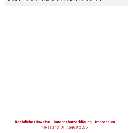
Zurück zur rote-liste.de
Zur Seite
to-
top-
text
Rechtliche Hinweise
Datenschutzerklärung
Impressum
Preisstand: 01. August 2026