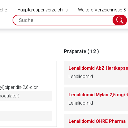
Schließen
uche
Hauptgruppenverzeichnis
Weitere Verzeichnisse &
spc.search.input.placeholder
Suche
absch
Präparate (
12
)
Lenalidomid AbZ Hartkapse
Lenalidomid
l)piperidin-2,6-dion
modulator)
Lenalidomid
rnen Seite
Lenalidomid OHRE Pharma
ene Link öffnet eine externe Web-Seite. Für die Inhalte der exter