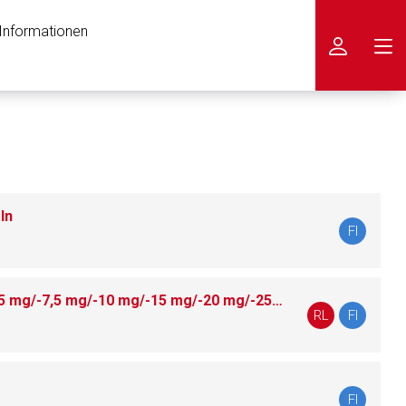
 Informationen
icken
ln
FI
Lenalidomid Mylan 2,5 mg/-5 mg/-7,5 mg/-10 mg/-15 mg/-20 mg/-25 mg Hartkapseln
RL
FI
FI
nen Web-Seite ist deren