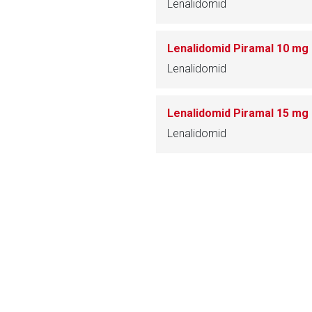
Lenalidomid
ich. Ebenso gelten dort ggf. andere Datenschutzbestimmungen.
Lenalidomid Piramal 10 mg
Zurück zur rote-
Lenalidomid
Lenalidomid Piramal 15 mg
Lenalidomid