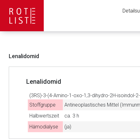
Details
Lenalidomid
Lenalidomid
(3RS)-3-(4-Amino-1-oxo-1,3-dihydro-2H-isoindol-2-y
Stoffgruppe
Antineoplastisches Mittel (Immun
Halbwertszeit
ca. 3 h
Aufruf einer exte
Hämodialyse
(ja)
Der von Ihnen aufgeruf