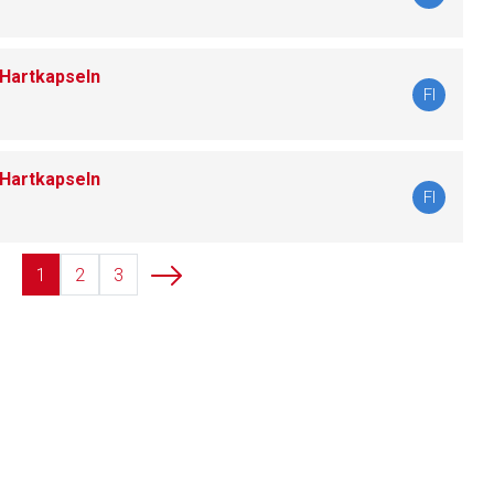
 Hartkapseln
liste.de
Zur Seite
FI
 Hartkapseln
FI
1
2
3