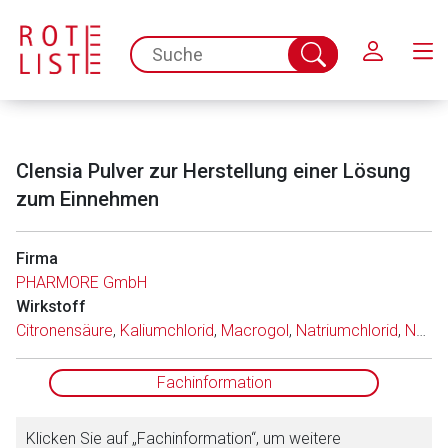
Schließen
spc.search.input.placeholder
Suche
abschicken
Clensia Pulver zur Herstellung einer Lösung
zum Einnehmen
Firma
PHARMORE GmbH
Aufruf einer externen Seite
Wirkstoff
Citronensäure
,
Kaliumchlorid
,
Macrogol
,
Natriumchlorid
,
Natriumcitrat
Der von Ihnen aufgerufene Link öffnet eine externe Web-
Seite. Für die Inhalte der externen Web-Seite ist deren
Fachinformation
Betreiber verantwortlich. Ebenso gelten dort ggf. andere
Datenschutzbestimmungen.
Klicken Sie auf „Fachinformation“, um weitere