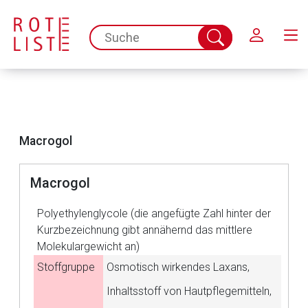
Schließen
spc.search.input.placeholder
Suche
abschicken
Macrogol
Macrogol
Polyethylenglycole (die angefügte Zahl hinter der
Kurzbezeichnung gibt annähernd das mittlere
Molekulargewicht an)
Stoffgruppe
Osmotisch wirkendes Laxans,
Inhaltsstoff von Hautpflegemitteln,
Aufruf einer externen Seite