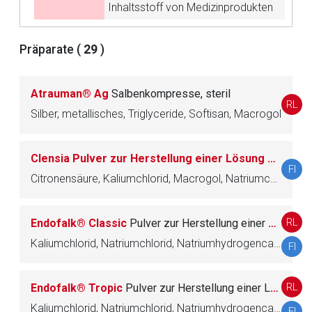
Inhaltsstoff von Medizinprodukten
Der von Ihnen aufgerufene Link öffnet eine externe Web-
Seite. Für die Inhalte der externen Web-Seite ist deren
Präparate (
29
)
Betreiber verantwortlich. Ebenso gelten dort ggf. andere
Datenschutzbestimmungen.
Atrauman® Ag
Salbenkompresse, steril
RL
Silber, metallisches, Triglyceride, Softisan, Macrogol
Zurück zur rote-liste.de
Zur Seite
Clensia Pulver zur Herstellung einer Lösung zum Einnehmen
FI
Citronensäure, Kaliumchlorid, Macrogol, Natriumchlorid, Natriumcitrat, Natriumsulfat, Simeticon
RL
Endofalk® Classic
Pulver zur Herstellung einer Lösung zum Einnehmen
Kaliumchlorid, Natriumchlorid, Natriumhydrogencarbonat, Macrogol
FI
RL
Endofalk® Tropic
Pulver zur Herstellung einer Lösung zum Einnehmen
Kaliumchlorid, Natriumchlorid, Natriumhydrogencarbonat, Macrogol
FI