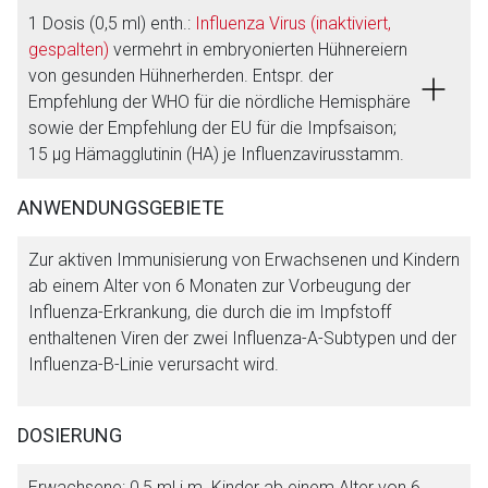
1 Dosis (0,5 ml) enth.:
Influenza Virus (inaktiviert,
gespalten)
vermehrt in embryonierten Hühnereiern
von gesunden Hühnerherden. Entspr. der
Empfehlung der WHO für die nördliche Hemisphäre
sowie der Empfehlung der EU für die Impfsaison;
15 µg Hämagglutinin (HA) je Influenzavirusstamm.
ANWENDUNGSGEBIETE
Aufruf einer externen Seite
Zur aktiven Immunisierung von Erwachsenen und Kindern
ab einem Alter von 6 Monaten zur Vorbeugung der
Der von Ihnen aufgerufene Link öffnet eine externe Web-
Influenza-Erkrankung, die durch die im Impfstoff
Seite. Für die Inhalte der externen Web-Seite ist deren
enthaltenen Viren der zwei Influenza-A-Subtypen und der
Betreiber verantwortlich. Ebenso gelten dort ggf. andere
Influenza-B-Linie verursacht wird.
Datenschutzbestimmungen.
DOSIERUNG
Zurück zur rote-liste.de
Zur Seite
Erwachsene:
0,5 ml i.m.
Kinder ab einem Alter von 6