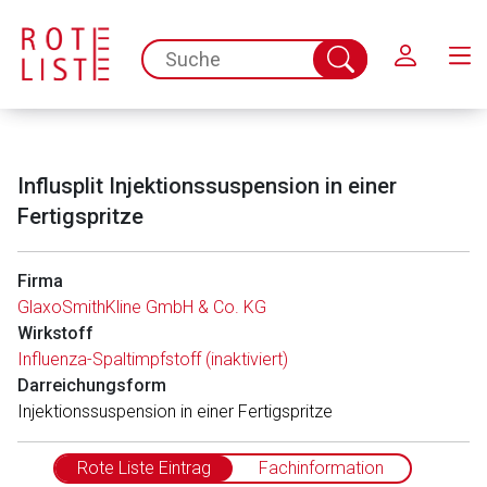
Schließen
spc.search.input.placeholder
Suche
abschicken
Influsplit Injektionssuspension in einer
Fertigspritze
Firma
GlaxoSmithKline GmbH & Co. KG
Wirkstoff
Influenza-Spaltimpfstoff (inaktiviert)
Darreichungsform
Injektionssuspension in einer Fertigspritze
Rote Liste Eintrag
Fachinformation