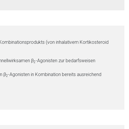
ombinationsprodukts (von inhalativem Kortikosteroid
chnellwirksamen β
-Agonisten zur bedarfsweisen
2
nen Web-Seite ist deren
n β
-Agonisten in Kombination bereits ausreichend
2
liste.de
Zur Seite