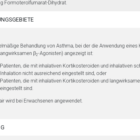
µg Formoterolfumarat-Dihydrat.
NGSGEBIETE
lmäßige Behandlung von Asthma, bei der die Anwendung eines K
langwirksamen β
-Agonisten) angezeigt ist:
2
rnen Seite
Patienten, die mit inhalativen Kortikosteroiden und inhalativen s
Inhalation nicht ausreichend eingestellt sind, oder
ene Link öffnet eine externe Web-Seite. Für die Inhalte der exter
Patienten, die mit inhalativen Kortikosteroiden und langwirksame
ich. Ebenso gelten dort ggf. andere Datenschutzbestimmungen.
eingestellt sind.
air wird bei Erwachsenen angewendet.
Zurück zur rote-
NG