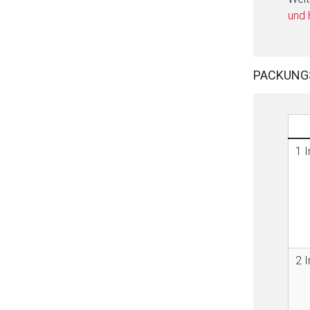
und
PACKUNG
1 I
2 