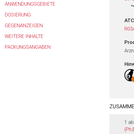
ANWENDUNGSGEBIETE
DOSIERUNG
ATC
GEGENANZEIGEN
R03
WEITERE INHALTE
Pro
PACKUNGSANGABEN
Arzn
Hin
ZUSAMM
1 ab
(Ph.E