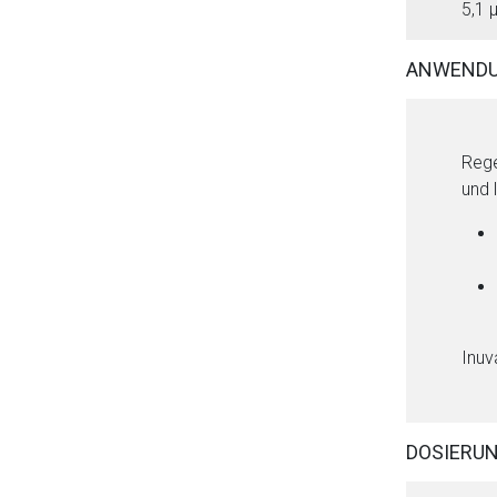
5,1 
ANWENDU
Rege
und 
Aufruf einer exte
Der von Ihnen aufgeruf
Betreiber verantwortl
Inuv
DOSIERU