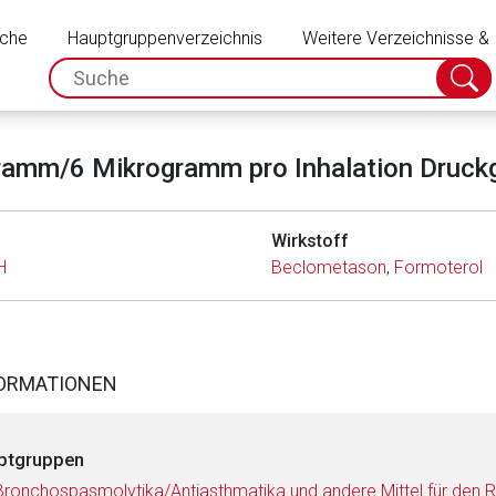
Schließen
uche
Hauptgruppenverzeichnis
Weitere Verzeichnisse &
spc.search.input.placeholder
Suche
absch
amm/6 Mikrogramm pro Inhalation Druckg
Wirkstoff
H
Beclometason
,
Formoterol
FORMATIONEN
ptgruppen
Bronchospasmolytika/Antiasthmatika und andere Mittel für den R