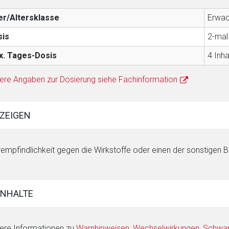
er/Altersklasse
Erwac
sis
2-mal 
x. Tages-Dosis
4 Inha
ere Angaben zur Dosierung siehe Fachinformation
ZEIGEN
empfindlichkeit gegen die Wirkstoffe oder einen der sonstigen B
INHALTE
ere Informationen zu
Warnhinweisen
,
Wechselwirkungen
,
Schwang