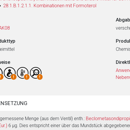
28.1.B.1.2.1.1. Kombinationen mit Formoterol
Abgab
AK08
verschr
dukttyp
Produ
eimittel
Chemi
weise
Direkt
Anwen
Neben
ENSETZUNG
gemessene Menge (aus dem Ventil) enth.:
Beclometasondipropio
ur.)
6 μg. Dies entspricht einer über das Mundstück abgegeben