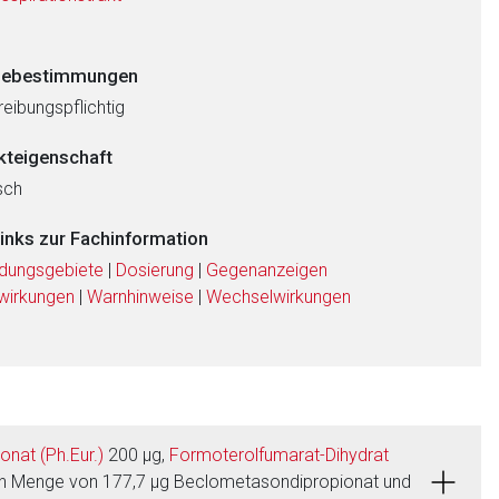
ebestimmungen
eibungspflichtig
kteigenschaft
sch
links zur Fachinformation
dungsgebiete
|
Dosierung
|
Gegenanzeigen
wirkungen
|
Warnhinweise
|
Wechselwirkungen
nat (Ph.Eur.)
200 µg,
Formoterolfumarat-Dihydrat
en Menge von 177,7 µg Beclometasondipropionat und