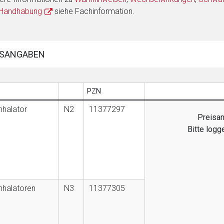
 Handhabung
siehe Fachinformation.
SANGABEN
PZN
nhalator
N2
11377297
Preisan
Bitte logg
Inhalatoren
N3
11377305