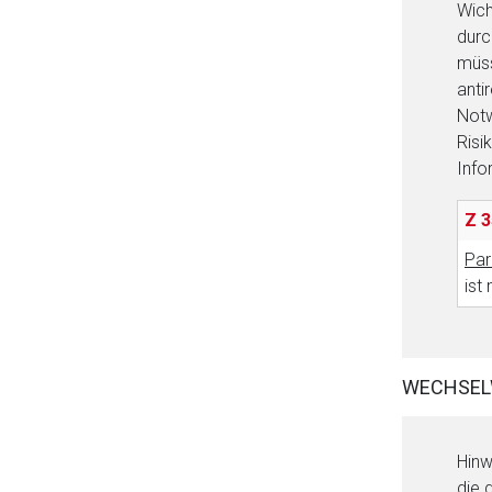
Wich
durc
müss
anti
Notw
Risi
Info
Z 3
Par
ist
WECHSEL
Hinw
die 