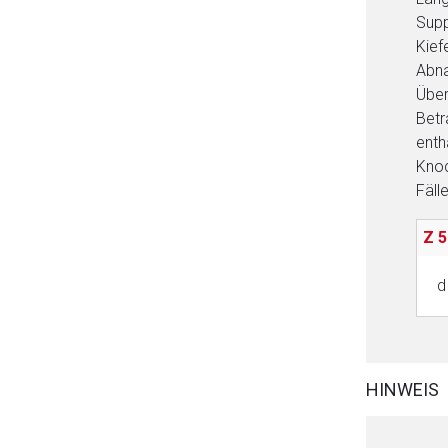
Supp
Kief
Abna
Über
Betr
enth
Knoc
Fäll
Z 5
d
HINWEIS