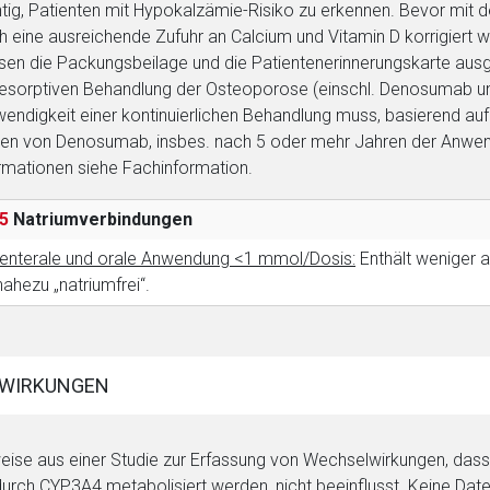
tig, Patienten mit Hypokalzämie-Risiko zu erkennen. Bevor mit
h eine ausreichende Zufuhr an Calcium und Vitamin D korrigiert w
en die Packungsbeilage und die Patientenerinnerungskarte au
resorptiven Behandlung der Osteoporose (einschl. Denosumab und
endigkeit einer kontinuierlichen Behandlung muss, basierend au
ken von Denosumab, insbes. nach 5 oder mehr Jahren der Anwen
rmationen siehe Fachinformation.
5
Natriumverbindungen
enterale und orale Anwendung <1 mmol/Dosis:
Enthält weniger a
 nahezu „natriumfrei“.
WIRKUNGEN
eise aus einer Studie zur Erfassung von Wechselwirkungen, das
durch CYP3A4 metabolisiert werden, nicht beeinflusst. Keine D