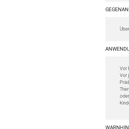
GEGENAN
Über
ANWEND
Vor 
Vor 
Präd
Ther
oder
Kind
WARNHIN