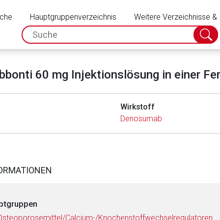
Schließen
uche
Hauptgruppenverzeichnis
Weitere Verzeichnisse &
spc.search.input.placeholder
Suche
absch
bbonti 60 mg Injektionslösung in einer Fer
Wirkstoff
Denosumab
FORMATIONEN
ptgruppen
Osteoporosemittel/Calcium-/Knochenstoffwechselregulatoren