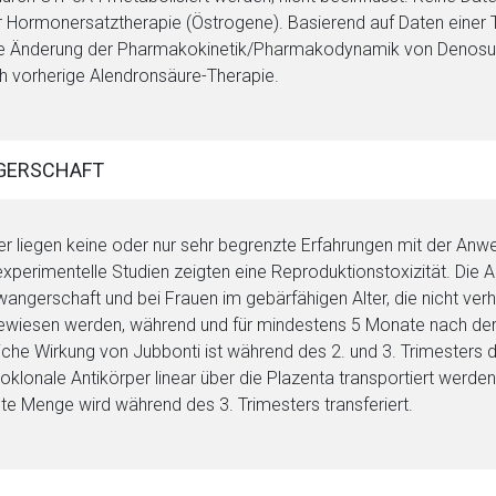
r Hormonersatztherapie (Östrogene). Basierend auf Daten eine
e Änderung der Pharmakokinetik/Pharmakodynamik von Denos
h vorherige Alendronsäure-Therapie.
GERSCHAFT
er liegen keine oder nur sehr begrenzte Erfahrungen mit der 
experimentelle Studien zeigten eine Reproduktionstoxizität. Di
angerschaft und bei Frauen im gebärfähigen Alter, die nicht verh
ewiesen werden, während und für mindestens 5 Monate nach der
iche Wirkung von Jubbonti ist während des 2. und 3. Trimesters
klonale Antikörper linear über die Plazenta transportiert werde
te Menge wird während des 3. Trimesters transferiert.