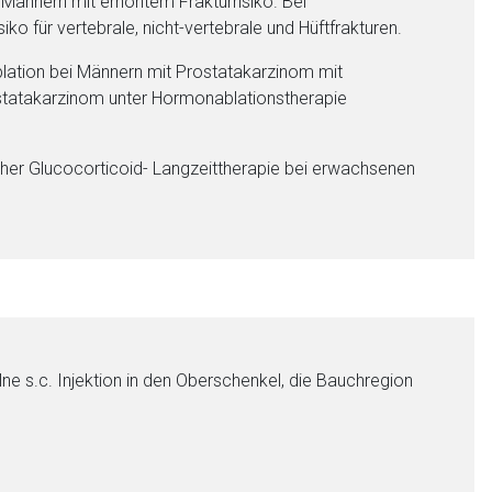
ännern mit erhöhtem Frakturrisiko. Bei
 für vertebrale, nicht-vertebrale und Hüftfrakturen.
ion bei Männern mit Prostatakarzinom mit
statakarzinom unter Hormonablationstherapie
 Glucocorticoid- Langzeittherapie bei erwachsenen
 s.c. Injektion in den Oberschenkel, die Bauchregion