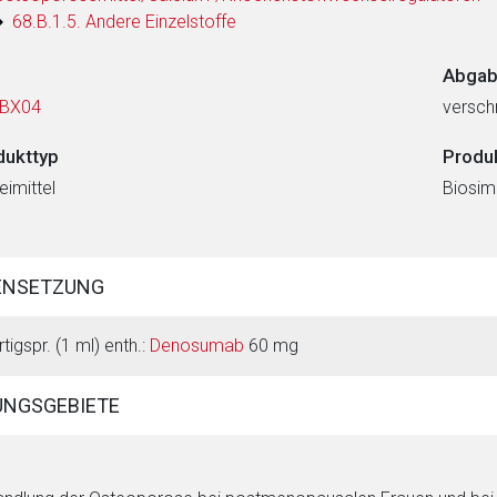
68.B.1.5. Andere Einzelstoffe
Abgab
BX04
verschr
dukttyp
Produ
eimittel
Biosimi
ENSETZUNG
rtigspr. (1 ml) enth.:
Denosumab
60 mg
NGSGEBIETE