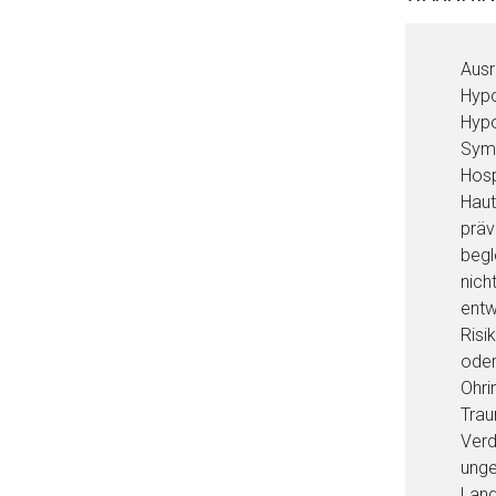
Ausr
Hypo
Hypo
Symp
Hosp
Haut
präv
begl
nich
entw
Risi
Aufruf einer exte
oder
Ohri
Trau
Der von Ihnen aufgeruf
Verd
Betreiber verantwortl
unge
Lang