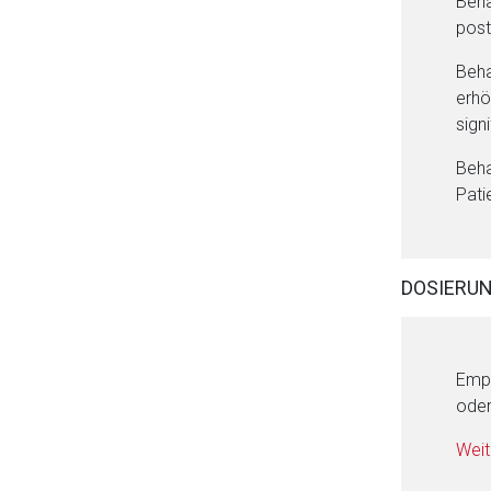
Beha
post
Beha
erhö
sign
Beha
Pati
DOSIERU
Empf
oder
Weit