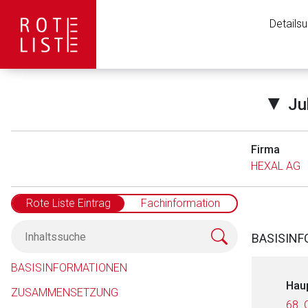
Details
▼
Ju
Firma
HEXAL AG
Rote Liste Eintrag
Fachinformation
BASISIN
BASISINFORMATIONEN
Hau
ZUSAMMENSETZUNG
68. 