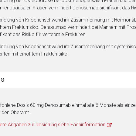
ndlung der Osteoporose bei postmenopausalen Frauen und bei M
menopausalen Frauen vermindert Denosumab signifikant das Risiko
ndlung von Knochenschwund im Zusammenhang mit Hormonablat
htem Frakturrisiko. Denosumab vermindert bei Männern mit Pro
ifikant das Risiko für vertebrale Frakturen.
ndlung von Knochenschwund im Zusammenhang mit systemischer
enten mit erhöhtem Frakturrisiko.
NG
ohlene Dosis 60 mg Denosumab einmal alle 6 Monate als einzelne
 den Oberarm.
ere Angaben zur Dosierung siehe Fachinformation