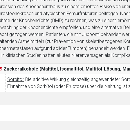
Zurück zur rote-
ression des Knochenumbaus zu einem erhöhten Risiko von uner
erosteonekrosen und atypischen Femurfrakturen beitragen. Nac
hme der Knochendichte (BMD) zu rechnen, was zu einem erhöhten
wachung der Knochendichte empfohlen, und eine alternative Behan
acht gezogen werden. Patienten, die mit Jubbonti behandelt werd
altenden Arzneimitteln (zur Prävention von skelettbezogenen K
henmetastasen aufgrund solider Tumoren) behandelt werden. Es
e in klinischen Studien hatten akutes Nierenversagen als Komplik
9
Zuckeralkohole (Maltitol, Isomaltitol, Maltitol-Lösung, Mann
Sorbitol:
Die additive Wirkung gleichzeitig angewendeter Sorbi
Einnahme von Sorbitol (oder Fructose) über die Nahrung ist 