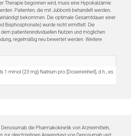
 der Therapie begonnen wird, muss eine Hypokalzämie
erden. Patienten, die mit Jubbonti behandelt werden,
sgehändigt bekommen. Die optimale Gesamtdauer einer
 Bisphosphonate) wurde nicht ermittelt. Die
f dem patientenindividuellen Nutzen und möglichen
dung, regelmäßig neu bewertet werden. Weitere
ls 1 mmol (23 mg) Natrium pro [Dosiereinheit], d.h., es
s Denosumab die Pharmakokinetik von Arzneimitteln,
aten zur gleichzeitigen Anwendung von Denosumab und