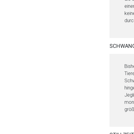
eine
kein
durc
SCHWAN
Bish
Tier
Schw
hing
Jegl
mono
größ