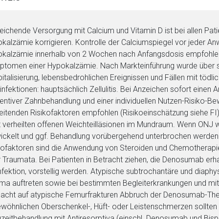
eichende Versorgung mit Calcium und Vitamin D ist bei allen Pat
kalzämie korrigieren. Kontrolle der Calciumspiegel vor jeder An
kalzämie innerhalb von 2 Wochen nach Anfangsdosis empfohlen
tomen einer Hypokalzämie. Nach Markteinführung wurde über 
italisierung, lebensbedrohlichen Ereignissen und Fällen mit tödl
infektionen: hauptsächlich Zellulitis. Bei Anzeichen sofort einen
entiver Zahnbehandlung und einer individuellen Nutzen-Risiko-
eitenden Risikofaktoren empfohlen (Risikoeinschätzung siehe FI
t verheilten offenen Weichteilläsionen im Mundraum. Wenn ONJ w
ickelt und ggf. Behandlung vorübergehend unterbrochen werde
kofaktoren sind die Anwendung von Steroiden und Chemotherapie 
rnen Seite
 Traumata. Bei Patienten in Betracht ziehen, die Denosumab erh
nfektion, vorstellig werden. Atypische subtrochantäre und diap
ma auftreten sowie bei bestimmten Begleiterkrankungen und mit
ene Link öffnet eine externe Web-Seite. Für die Inhalte der exter
acht auf atypische Femurfrakturen Abbruch der Denosumab-Ther
ich. Ebenso gelten dort ggf. andere Datenschutzbestimmungen.
wöhnlichen Oberschenkel-, Hüft- oder Leistenschmerzen sollten 
zeitbehandlung mit Antiresorptiva (einschl. Denosumab und Bisp