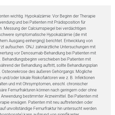
ienten wichtig. Hypokalzämie: Vor Beginn der Therapie
wendung und bei Patienten mit Prädisposition für
. Messung der Calciumspiegel bei verdächtigen
schwere symptomatische Hypokalzämie (die mit
ichem Ausgang einherging) berichtet. Entwicklung von
 Arzt aufsuchen. ONJ: zahnärztliche Untersuchungen mit
Bewertung vor Denosumab-Behandlung bei Patienten mit
). Behandlungsbeginn verschieben bei Patienten mit
ährend der Behandlung auftritt, sollte Behandlungsplan
n. Osteonekrose des äußeren Gehörgangs: Mögliche
und/oder lokale Risikofaktoren wie z. B. Infektionen
alten und mit Ohrsymptomen, einschl. chronischer
hysäre Femurfrakturen können nach geringem oder ohne
 Anwendung bestimmter Arzneimittel. Bei Patienten mit
nen Web-Seite ist deren
apie erwägen. Patienten mit neu auftretenden oder
auf unvollständige Femurfraktur hin untersucht werden.
hosphonate) kann aufgrund von signifikanter