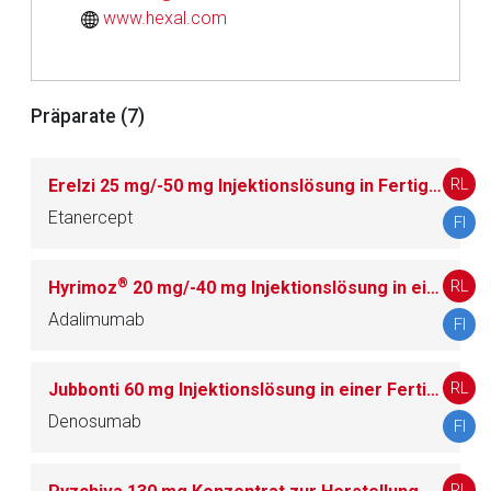
www.hexal.com
Aufruf einer externen Seite
Präparate (7)
Der von Ihnen aufgerufene Link öffnet eine externe Web-
Seite. Für die Inhalte der externen Web-Seite ist deren
RL
Erelzi 25 mg/-50 mg Injektionslösung in Fertigspritze/-50 mg Injektionslösung im Fertigpen
Betreiber verantwortlich. Ebenso gelten dort ggf. andere
Etanercept
Datenschutzbestimmungen.
FI
®
RL
Hyrimoz
20 mg/-40 mg Injektionslösung in einer Fertigspritze/-40 mg/-80 mg Injektionslösung im Fertigpen
Zurück zur rote-liste.de
Zur Seite
Adalimumab
FI
RL
Jubbonti 60 mg Injektionslösung in einer Fertigspritze
Denosumab
FI
RL