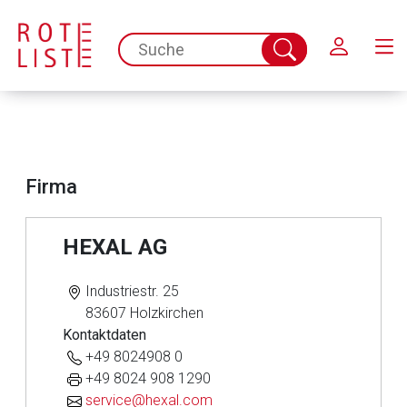
Schließen
spc.search.input.placeholder
Suche
abschicken
Firma
HEXAL AG
Industriestr. 25
83607 Holzkirchen
Kontaktdaten
+49 8024908 0
+49 8024 908 1290
service@hexal.com