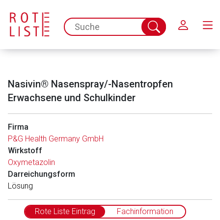
Schließen
spc.search.input.placeholder
Suche
abschicken
Nasivin® Nasenspray/-Nasentropfen
Erwachsene und Schulkinder
Firma
P&G Health Germany GmbH
Wirkstoff
Oxymetazolin
Darreichungsform
Lösung
Rote Liste Eintrag
Fachinformation