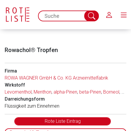
Schließen
spc.search.input.placeholder
Suche
abschicken
Rowachol® Tropfen
Firma
ROWA WAGNER GmbH & Co. KG Arzneimittelfabrik
Wirkstoff
Aufruf einer externen Seite
Levomenthol
,
Menthon
,
alpha-Pinen
,
beta-Pinen
,
Borneol
,
Cine
Darreichungsform
Flüssigkeit zum Einnehmen
Der von Ihnen aufgerufene Link öffnet eine externe Web-
Seite. Für die Inhalte der externen Web-Seite ist deren
Rote Liste Eintrag
Betreiber verantwortlich. Ebenso gelten dort ggf. andere
Datenschutzbestimmungen.