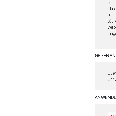
Bei 
Flüs
mal 
tägl
vero
läng
GEGENAN
Über
Aufruf einer exte
Schw
Der von Ihnen aufgeruf
Betreiber verantwortl
ANWEND