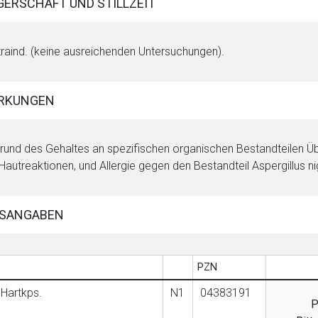
ERSCHAFT UND STILLZEIT
raind. (keine ausreichenden Untersuchungen).
RKUNGEN
rund des Gehaltes an spezifischen organischen Bestandteilen Üb
Hautreaktionen, und Allergie gegen den Bestandteil Aspergillus n
SANGABEN
PZN
 Hartkps.
N1
04383191
P