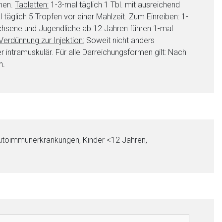
hmen.
Tabletten:
1-3-mal täglich 1 Tbl. mit ausreichend
äglich 5 Tropfen vor einer Mahlzeit. Zum Einreiben: 1-
hsene und Jugendliche ab 12 Jahren führen 1-mal
Verdünnung zur Injektion:
Soweit nicht anders
 intramuskulär. Für alle Darreichungsformen gilt: Nach
n.
Autoimmunerkrankungen, Kinder <12 Jahren,
nen Web-Seite ist deren
liste.de
Zur Seite