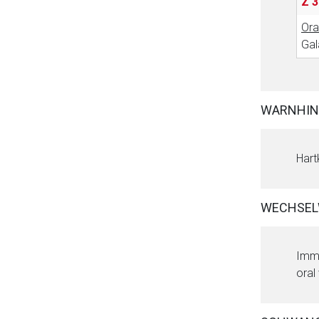
Z 3
Ora
Gal
WARNHIN
Hart
WECHSEL
Immu
oral