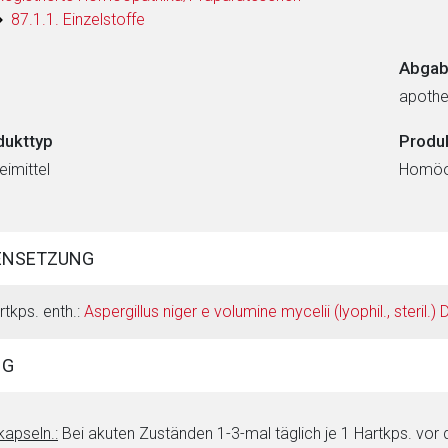
87.1.1. Einzelstoffe
Abgab
apothe
dukttyp
Produ
eimittel
Homöop
ENSETZUNG
rtkps. enth.:
Aspergillus niger e volumine mycelii (lyophil., steril.) 
NG
kapseln.:
Bei akuten Zuständen 1-3-mal täglich je 1 Hartkps. vor