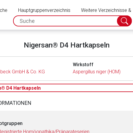
Schließen
uche
Hauptgruppenverzeichnis
Weitere Verzeichnisse &
spc.search.input.placeholder
Suche
absch
Nigersan® D4 Hartkapseln
Wirkstoff
lbeck GmbH & Co. KG
Aspergillus niger (HOM)
n® D4 Hartkapseln
FORMATIONEN
ptgruppen
Registrierte Homöopathika/Präparateserien