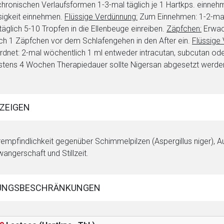
chronischen Verlaufsformen 1-3-mal täglich je 1 Hartkps. einne
sigkeit einnehmen.
Flüssige Verdünnung:
Zum Einnehmen: 1-2-mal t
täglich 5-10 Tropfen in die Ellenbeuge einreiben.
Zäpfchen:
Erwac
ich 1 Zäpfchen vor dem Schlafengehen in den After ein.
Flüssige 
rdnet: 2-mal wöchentlich 1 ml entweder intracutan, subcutan oder
stens 4 Wochen Therapiedauer sollte Nigersan abgesetzt werde
ZEIGEN
empfindlichkeit gegenüber Schimmelpilzen (Aspergillus niger), 
rnen Seite
angerschaft und Stillzeit.
ene Link öffnet eine externe Web-Seite. Für die Inhalte der exter
ich. Ebenso gelten dort ggf. andere Datenschutzbestimmungen.
UNGSBESCHRÄNKUNGEN
Zurück zur rote-