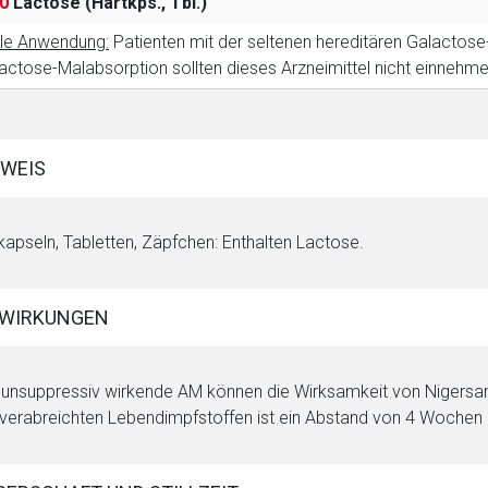
0
Lactose
(Hartkps., Tbl.)
le Anwendung:
Patienten mit der seltenen hereditären Galactose
actose-Malabsorption sollten dieses Arzneimittel nicht einnehme
WEIS
kapseln, Tabletten, Zäpfchen: Enthalten Lactose.
WIRKUNGEN
nsuppressiv wirkende AM können die Wirksamkeit von Nigersan 
 verabreichten Lebendimpfstoffen ist ein Abstand von 4 Wochen 