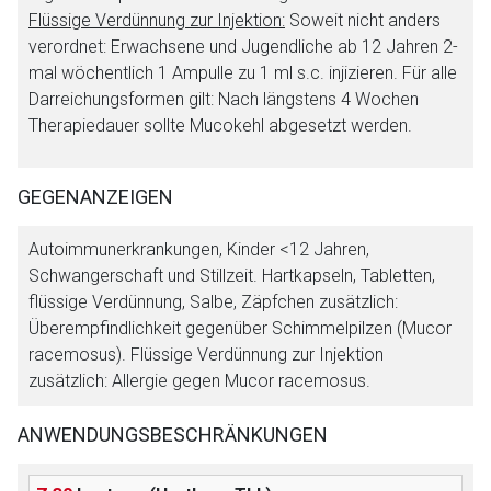
Flüssige Verdünnung zur Injektion:
Soweit nicht anders
verordnet: Erwachsene und Jugendliche ab 12 Jahren 2-
mal wöchentlich 1 Ampulle zu 1 ml s.c. injizieren. Für alle
Darreichungsformen gilt: Nach längstens 4 Wochen
Therapiedauer sollte Mucokehl abgesetzt werden.
GEGENANZEIGEN
Aufruf einer externen Seite
Autoimmunerkrankungen, Kinder <12 Jahren,
Schwangerschaft und Stillzeit. Hartkapseln, Tabletten,
Der von Ihnen aufgerufene Link öffnet eine externe Web-
flüssige Verdünnung, Salbe, Zäpfchen zusätzlich:
Seite. Für die Inhalte der externen Web-Seite ist deren
Überempfindlichkeit gegenüber Schimmelpilzen (Mucor
Betreiber verantwortlich. Ebenso gelten dort ggf. andere
racemosus). Flüssige Verdünnung zur Injektion
Datenschutzbestimmungen.
zusätzlich: Allergie gegen Mucor racemosus.
ANWENDUNGSBESCHRÄNKUNGEN
Zurück zur rote-liste.de
Zur Seite