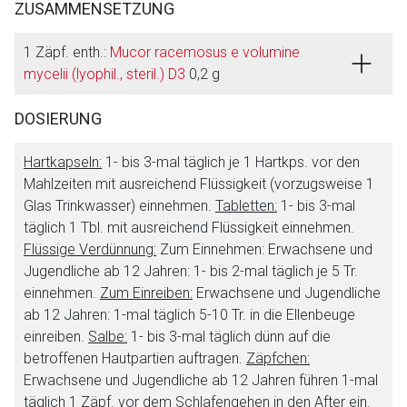
ZUSAMMENSETZUNG
1 Zäpf. enth.:
Mucor racemosus e volumine
mycelii (lyophil., steril.) D3
0,2 g
DOSIERUNG
Hartkapseln:
1- bis 3-mal täglich je 1 Hartkps. vor den
Mahlzeiten mit ausreichend Flüssigkeit (vorzugsweise 1
Glas Trinkwasser) einnehmen.
Tabletten:
1- bis 3-mal
täglich 1 Tbl. mit ausreichend Flüssigkeit einnehmen.
Flüssige Verdünnung:
Zum Einnehmen: Erwachsene und
Jugendliche ab 12 Jahren: 1- bis 2-mal täglich je 5 Tr.
einnehmen.
Zum Einreiben:
Erwachsene und Jugendliche
ab 12 Jahren: 1-mal täglich 5-10 Tr. in die Ellenbeuge
einreiben.
Salbe:
1- bis 3-mal täglich dünn auf die
betroffenen Hautpartien auftragen.
Zäpfchen:
Erwachsene und Jugendliche ab 12 Jahren führen 1-mal
täglich 1 Zäpf. vor dem Schlafengehen in den After ein.