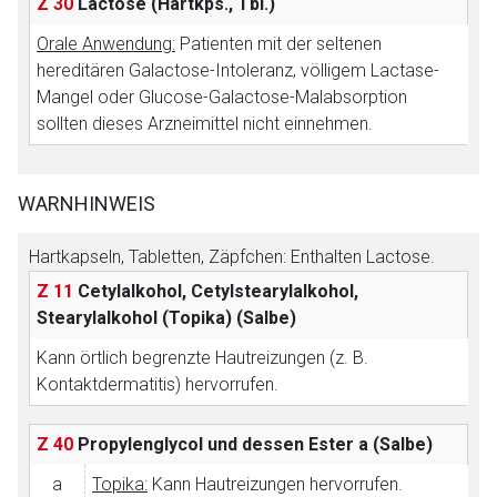
Z 30
Lactose
(Hartkps., Tbl.)
Orale Anwendung:
Patienten mit der seltenen
hereditären Galactose-Intoleranz, völligem Lactase-
Mangel oder Glucose-Galactose-Malabsorption
sollten dieses Arzneimittel nicht einnehmen.
WARNHINWEIS
Hartkapseln, Tabletten, Zäpfchen: Enthalten Lactose.
Z 11
Cetylalkohol, Cetylstearylalkohol,
Stearylalkohol (Topika)
(Salbe)
Kann örtlich begrenzte Hautreizungen (z. B.
Kontaktdermatitis) hervorrufen.
Z 40
Propylenglycol und dessen Ester
a (Salbe)
a
Topika:
Kann Hautreizungen hervorrufen.