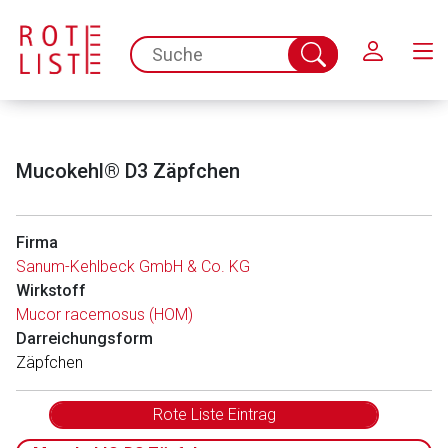
Schließen
spc.search.input.placeholder
Suche
abschicken
Mucokehl® D3 Zäpfchen
Firma
Sanum-Kehlbeck GmbH & Co. KG
Wirkstoff
Mucor racemosus (HOM)
Darreichungsform
Zäpfchen
Rote Liste Eintrag