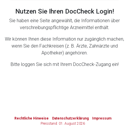
Nutzen Sie Ihren DocCheck Login!
Zurück zur rote-liste.de
Zur Seite
Sie haben eine Seite angewählt, die Informationen über
verschreibungspflichtige Arzneimittel enthält.
Wir können Ihnen diese Information nur zugänglich machen,
wenn Sie den Fachkreisen (z. B. Ärzte, Zahnärzte und
Apotheker) angehören.
Bitte loggen Sie sich mit Ihrem DocCheck-Zugang ein!
to-
top-
text
Rechtliche Hinweise
Datenschutzerklärung
Impressum
Preisstand: 01. August 2026