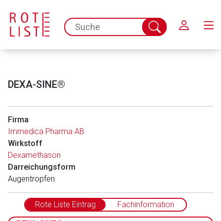
Schließen
spc.search.input.placeholder
Suche
abschicken
DEXA-SINE®
Firma
Immedica Pharma AB
Wirkstoff
Dexamethason
Darreichungsform
Augentropfen
Rote Liste Eintrag
Fachinformation