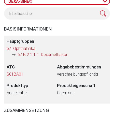
DEXA-SINE®
BASISINFORMATIONEN
Hauptgruppen
67. Ophthalmika
67.B.2.1.1.1. Dexamethason
ATC
Abgabebestimmungen
S01BA01
verschreibungspflichtig
Produkttyp
Produkteigenschaft
Arzneimittel
Chemisch
ZUSAMMENSETZUNG