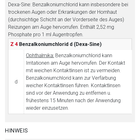
Dexa-Sine: Benzalkoniumchlorid kann insbesondere bei
trockenen Augen oder Erkrankungen der Hornhaut
(durchsichtige Schicht an der Vorderseite des Auges)
Reizungen am Auge hervorrufen. Enthält 2,52 mg
Phosphate pro 1 ml Augentropfen.
Aufruf einer externen Seite
Z 4
Benzalkoniumchlorid
d (Dexa-Sine)
Ophthalmika:
Benzalkoniumchlorid kann
Der von Ihnen aufgerufene Link öffnet eine externe Web-
Irritationen am Auge hervorrufen. Der Kontakt
Seite. Für die Inhalte der externen Web-Seite ist deren
mit weichen Kontaktlinsen ist zu vermeiden.
Betreiber verantwortlich. Ebenso gelten dort ggf. andere
Benzalkoniumchlorid kann zur Verfärbung
Datenschutzbestimmungen.
d
weicher Kontaktlinsen führen. Kontaktlinsen
sind vor der Anwendung zu entfernen u.
frühestens 15 Minuten nach der Anwendung
Zurück zur rote-liste.de
Zur Seite
wieder einzusetzen.
HINWEIS