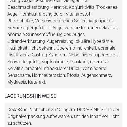
Häufig: Augenbeschwerden. Gelegentlich:
Geschmacksstörung; Keratitis, Konjunktivitis, Trockenes
Auge, Hornhautfärbung durch Vitalfarbstoff,
Photophobie, Verschwommenes Sehen, Augenjucken,
Fremdkörpergefühl im Auge, verstärkte Tränensekretion,
anomale Sinnesempfindung des Auges,
Lidrandverkrustung, Augenreizung, okuläre Hyperämie.
Häufigkeit nicht bekannt: Überempfindlichkeit; adrenale
Insuffizienz, Cushing-Syndrom, Nebennierensuppression;
Schwindelgefühl, Kopfschmerz; Glaukom, ulzerative
Keratitis, erhöhter intraokulärer Druck, verminderte
Sehschärfe, Hornhauterosion, Ptosis, Augenschmerz,
Mydriasis, Katarakt.
LAGERUNGSHINWEISE
Dexa-Sine: Nicht über 25 °C lagern. DEXA-SINE SE: In der
Originalverpackung aufbewahren, um den Inhalt vor Licht
zu schützen.