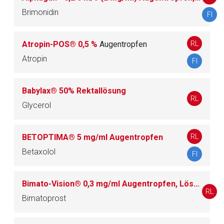
Brimonidin
FI
RL
Atropin-POS® 0,5 %
Augentropfen
Atropin
FI
Babylax® 50% Rektallösung
RL
Glycerol
RL
BETOPTIMA® 5 mg/ml Augentropfen
Betaxolol
FI
Bimato-Vision® 0,3 mg/ml Augentropfen, Lösung
RL
Bimatoprost