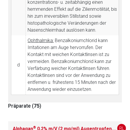
konzentrations- u. zeitabhängig einen
hemmenden Effekt auf die Zilienmotilität, bis
hin zum irreversiblen Stillstand sowie
histopathologische Veränderungen der
Nasenschleimhaut auslösen kann.
Ophthalmika:
Benzalkoniumchlorid kann
Aufruf einer externen Seite
Irritationen am Auge hervorrufen. Der
Kontakt mit weichen Kontaktlinsen ist zu
Der von Ihnen aufgerufene Link öffnet eine externe Web-
vermeiden. Benzalkoniumchlorid kann zur
d
Seite. Für die Inhalte der externen Web-Seite ist deren
Verfärbung weicher Kontaktlinsen führen.
Betreiber verantwortlich. Ebenso gelten dort ggf. andere
Kontaktlinsen sind vor der Anwendung zu
Datenschutzbestimmungen.
entfernen u. frühestens 15 Minuten nach der
Anwendung wieder einzusetzen.
Zurück zur rote-liste.de
Zur Seite
Präparate (
75
)
®
RL
Alphagan
0,2% m/V (2 mg/ml) Augentropfen, Lösung