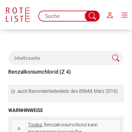
Schließen
spc.search.input.placeholder
Suche
abschicken
Benzalkoniumchlorid (Z 4)
(s. auch Besonderheitenliste des BfArM, März 2016)
WARNHINWEISE
Topika:
Benzalkoniumchlorid kann
a
Hautreizungen hervorrufen.