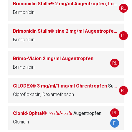
Brimonidin Stulln® 2 mg/ml Augentropfen, Lösung
RL
Brimonidin
Brimonidin Stulln® sine 2 mg/ml Augentropfen
Lösung
RL
Brimonidin
Brimo-Vision 2 mg/ml Augentropfen
RL
Brimonidin
CILODEX® 3 mg/ml/1 mg/ml Ohrentropfen
Suspension
RL
Ciprofloxacin, Dexamethason
RL
Clonid-Ophtal® 1⁄16%/-1⁄8%
Augentropfen
Clonidin
FI