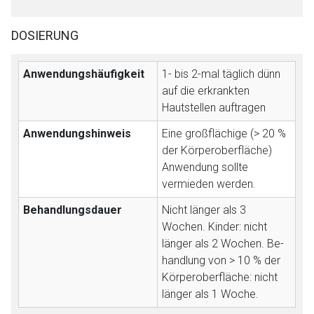
DOSIERUNG
Anwendungshäufigkeit
1- bis 2-mal täglich dünn
auf die erkrankten
Hautstellen auftragen
Aufruf einer externen Seite
Anwendungshinweis
Eine großflächige (> 20 %
der Körperoberfläche)
Der von Ihnen aufgerufene Link öffnet eine externe Web-
Anwendung sollte
Seite. Für die Inhalte der externen Web-Seite ist deren
vermieden werden.
Betreiber verantwortlich. Ebenso gelten dort ggf. andere
Datenschutzbestimmungen.
Behandlungsdauer
Nicht länger als 3
Wochen. Kinder: nicht
länger als 2 Wochen. Be­
Zurück zur rote-liste.de
Zur Seite
handlung von > 10 % der
Körperoberfläche: nicht
länger als 1 Woche.