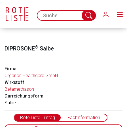
Schließen
spc.search.input.placeholder
Suche
abschicken
®
DIPROSONE
Salbe
Firma
Organon Healthcare GmbH
Wirkstoff
Betamethason
Darreichungsform
Salbe
Rote Liste Eintrag
Fachinformation