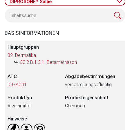
®
DIPROSONE
Salbe
BASISINFORMATIONEN
Hauptgruppen
32. Dermatika
32.2.B.1.3.1. Betamethason
ATC
Abgabebestimmungen
D07AC01
verschreibungspflichtig
Produkttyp
Produkteigenschaft
Arzneimittel
Chemisch
Hinweise