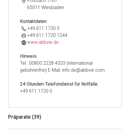
Postfach 1167
65011 Wiesbaden
Kontaktdaten
+49 611 1720 0
+49 611 1720 1244
www.abbvie.de
Hinweis
Tel.: 00800 2228 4333 (international
gebührenfrei) E-Mail: info.de@abbvie.com
24-Stunden-Telefondienst für Notfälle:
+49 611 1720 0
Aufruf einer externen Seite
Präparate (39)
Der von Ihnen aufgerufene Link öffnet eine externe Web-