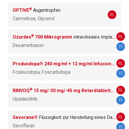
®
OPTIVE
Augentropfen
RL
Carmellose, Glycerol
®
RL
Ozurdex
700 Mikrogramm
intravitreales Implantat im Applikator
Dexamethason
FI
RL
Produodopa® 240 mg/ml + 12 mg/ml Infusionslösung
Foslevodopa, Foscarbidopa
FI
®
RL
RINVOQ
15 mg/-30 mg/-45 mg Retardtabletten
Re­tard
Upadacitinib
FI
RL
Sevorane®
Flüssigkeit zur Herstellung eines Dampfes zur Inhalation
Sevofluran
FI