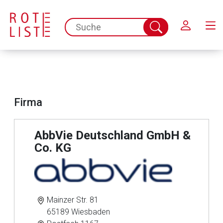
Schließen
spc.search.input.placeholder
Suche
abschicken
Firma
AbbVie Deutschland GmbH &
Co. KG
Mainzer Str. 81
65189 Wiesbaden