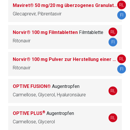
RL
Maviret® 50 mg/20 mg überzogenes Granulat im Beutel
Seite. Für die Inhalte der externen Web-Seite ist deren
Betreiber verantwortlich. Ebenso gelten dort ggf. andere
Glecaprevir, Pibrentasvir
FI
Datenschutzbestimmungen.
RL
Norvir® 100 mg Filmtabletten
Filmtablette
Zurück zur rote-liste.de
Zur Seite
Ritonavir
FI
RL
Norvir® 100 mg Pulver zur Herstellung einer Suspension zum Einnehmen
Ritonavir
FI
OPTIVE FUSION®
Augentropfen
RL
Carmellose, Glycerol, Hyaluronsäure
®
OPTIVE PLUS
Augentropfen
RL
Carmellose, Glycerol