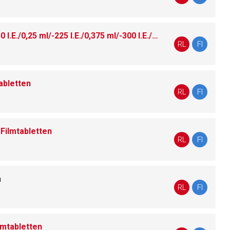
n
Bemfola 75 I.E./0,125 ml/-150 I.E./0,25 ml/-225 I.E./0,375 ml/-300 I.E./0,50 ml/-450 I.E./0,75 ml Injektionslösung im Fertigpen
RL
FI
nen Web-Seite ist deren
abletten
RL
FI
n
liste.de
Zur Seite
Filmtabletten
RL
FI
n
n
RL
FI
mtabletten