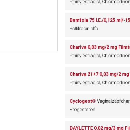
Ethinylestradiol, Chlormadino
rnen Seite
Follitropin alfa
ene Link öffnet eine externe Web-Seite. Für die Inhalte der exter
ich. Ebenso gelten dort ggf. andere Datenschutzbestimmungen.
Chariva 0,03 mg/2 mg Filmt
Ethinylestradiol, Chlormadino
Zurück zur rote-
Chariva 21+7 0,03 mg/2 mg 
Ethinylestradiol, Chlormadino
Cyclogest®
Vaginalzäpfche
Progesteron
DAYLETTE 0,02 mg/3 mg Fil