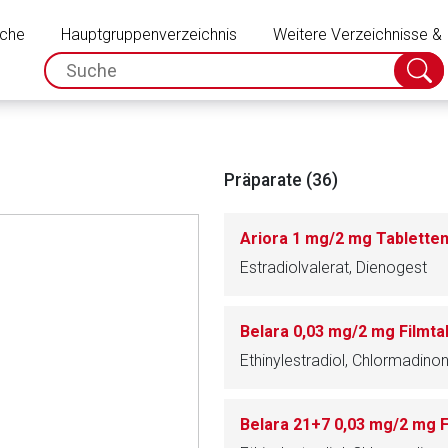
Schließen
uche
Hauptgruppenverzeichnis
Weitere Verzeichnisse &
spc.search.input.placeholder
Suche
absch
Präparate (36)
Ariora 1 mg/2 mg Tablette
Estradiolvalerat, Dienogest
Belara 0,03 mg/2 mg Filmta
Ethinylestradiol, Chlormadino
Belara 21+7 0,03 mg/2 mg F