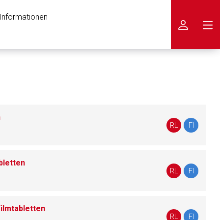
 Informationen
icken
n
RL
FI
bletten
RL
FI
n
ilmtabletten
RL
FI