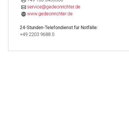
service@gedeonrichter.de
www.gedeonrichter.de
Aufruf einer exte
24-Stunden-Telefondienst für Notfälle:
Der von Ihnen aufgeruf
+49 2203 9688 0
Betreiber verantwortl