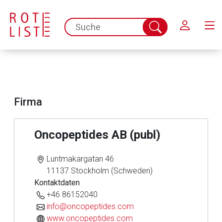
Schließen
spc.search.input.placeholder
Suche
abschicken
Firma
Oncopeptides AB (publ)
Aufruf einer externen Seite
Luntmakargatan 46
11137 Stockholm (Schweden)
Der von Ihnen aufgerufene Link öffnet eine externe Web-
Kontaktdaten
Seite. Für die Inhalte der externen Web-Seite ist deren
+46 86152040
Betreiber verantwortlich. Ebenso gelten dort ggf. andere
info@oncopeptides.com
Datenschutzbestimmungen.
www.oncopeptides.com