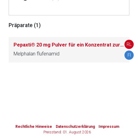
Zurück zur rote-liste.de
Zur Seite
Präparate (1)
RL
Pepaxti® 20 mg Pulver für ein Konzentrat zur Herstellung einer Infusionslösung
Melphalan flufenamid
FI
to-
top-
text
Rechtliche Hinweise
Datenschutzerklärung
Impressum
Preisstand: 01. August 2026