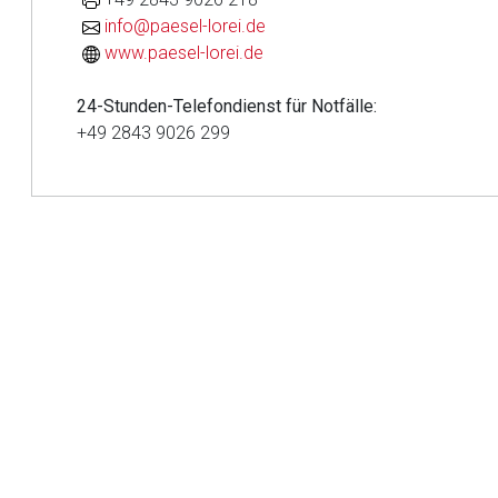
Betreiber verantwortl
info@paesel-lorei.de
www.paesel-lorei.de
24-Stunden-Telefondienst für Notfälle:
+49 2843 9026 299
to-
top-
text