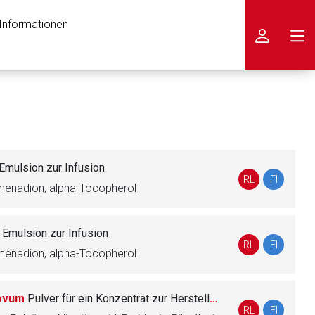
 Informationen
icken
Emulsion zur Infusion
RL
FI
tomenadion, alpha-Tocopherol
t
Emulsion zur Infusion
RL
FI
tomenadion, alpha-Tocopherol
Novum
Pulver für ein Konzentrat zur Herstellung einer Infusionslösung
RL
FI
nen Web-Seite ist deren