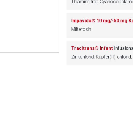
ich. Ebenso gelten dort ggf. andere Datenschutzbestimmungen.
Impavido® 10 mg/-50 mg K
Zurück zur rote-
Miltefosin
Tracitrans® Infant
Infusion