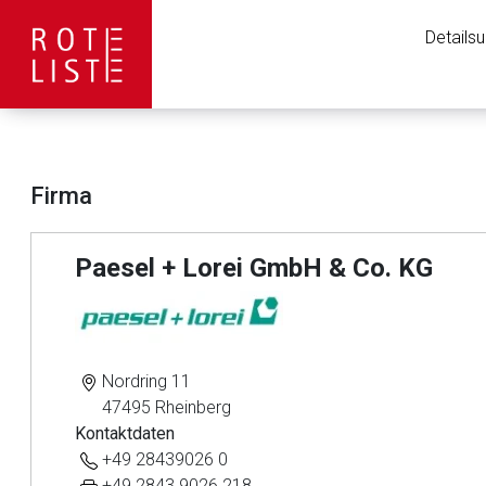
Details
Firma
Paesel + Lorei GmbH & Co. KG
Nordring 11
47495 Rheinberg
Aufruf einer exte
Kontaktdaten
+49 28439026 0
Der von Ihnen aufgeruf
+49 2843 9026 218