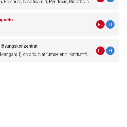
Thiaminnitrat, Cyanocobalamin, Folsäure, Nicotinamid, Pyridoxin, Riboflavin-5′-phosphat, Biotin, Ascorbinsäure, Natriumpantothenat
apseln
liste.de
Zur Seite
RL
FI
slösungskonzentrat
RL
FI
Zinkchlorid, Kupfer(II)-chlorid, Mangan(II)-chlorid, Natriumselenit, Natriumfluorid, Kaliumiodid