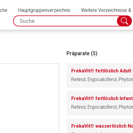
Schließen
uche
Hauptgruppenverzeichnis
Weitere Verzeichnisse &
spc.search.input.placeholder
Suche
absch
Präparate (5)
FrekaVit® fettlöslich Adult
Retinol, Ergocalciferol, Phy
FrekaVit® fettlöslich Infan
Retinol, Ergocalciferol, Phy
rnen Seite
FrekaVit® wasserlöslich 
ene Link öffnet eine externe Web-Seite. Für die Inhalte der exter