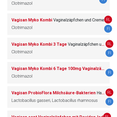
Datenschutzbestimmungen.
Clotrimazol
Zurück zur rote-liste.de
Zur Seite
RL
Vagisan Myko Kombi
Vaginalzäpfchen und Creme
Clotrimazol
FI
RL
Vagisan Myko Kombi 3 Tage
Vaginalzäpfchen und Creme
Clotrimazol
FI
Vagisan Myko Kombi 6 Tage 100mg Vaginalzäpfchen und 10mg/g Creme
FI
Clotrimazol
RL
Vagisan ProbioFlora Milchsäure-Bakterien
Hartkapseln zur vaginalen Anwendung
Lactobacillus gasseri, Lactobacillus rhamnosus
FI
RL