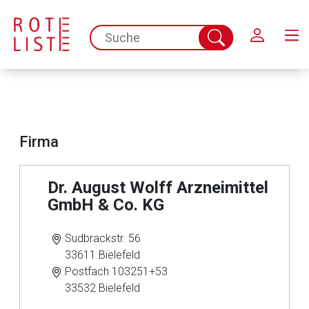
Schließen
spc.search.input.placeholder
Suche
abschicken
Firma
Dr. August Wolff Arzneimittel
GmbH & Co. KG
Sudbrackstr. 56
33611 Bielefeld
Postfach 103251+53
33532 Bielefeld