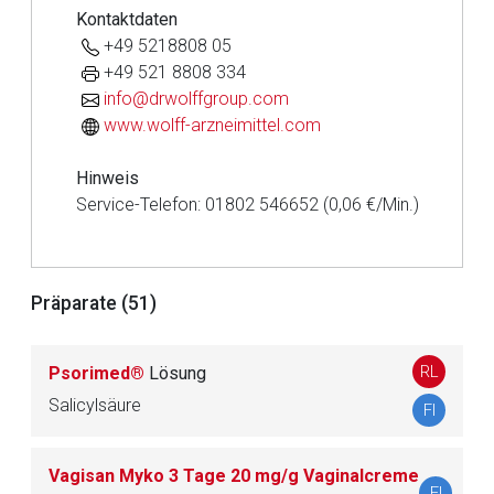
Kontaktdaten
+49 5218808 05
+49 521 8808 334
info@drwolffgroup.com
www.wolff-arzneimittel.com
Hinweis
Service-Telefon: 01802 546652 (0,06 €/Min.)
Präparate (51)
Aufruf einer externen Seite
RL
Psorimed®
Lösung
Salicylsäure
FI
Der von Ihnen aufgerufene Link öffnet eine externe Web-
Seite. Für die Inhalte der externen Web-Seite ist deren
Betreiber verantwortlich. Ebenso gelten dort ggf. andere
Vagisan Myko 3 Tage 20 mg/g Vaginalcreme
FI