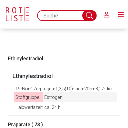
Schließen
spc.search.input.placeholder
Suche
abschicken
Ethinylestradiol
Ethinylestradiol
19-Nor-17α-pregna-1,3,5(10)-trien-20-in-3,17-diol
Stoffgruppe
Estrogen
Halbwertszeit
ca. 24 h
Aufruf einer externen Seite
Präparate (
78
)