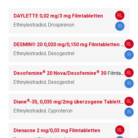
Der von Ihnen aufgerufene Link öffnet eine externe Web-
Seite. Für die Inhalte der externen Web-Seite ist deren
RL
DAYLETTE 0,02 mg/3 mg Filmtabletten
Betreiber verantwortlich. Ebenso gelten dort ggf. andere
Datenschutzbestimmungen.
Ethinylestradiol, Drospirenon
FI
Zurück zur rote-liste.de
Zur Seite
RL
DESMIN® 20 0,020 mg/0,150 mg Filmtabletten / DESMIN® 30 0,030 mg/0,150 mg Filmtabletten
Ethinylestradiol, Desogestrel
FI
®
®
RL
Desofemine
20 Nova/Desofemine
30
Filmtabletten
Ethinylestradiol, Desogestrel
FI
®
RL
Diane
-35, 0,035 mg/2mg überzogene Tabletten
über
Ethinylestradiol, Cyproteron
FI
RL
Dienacne 2 mg/0,03 mg Filmtabletten