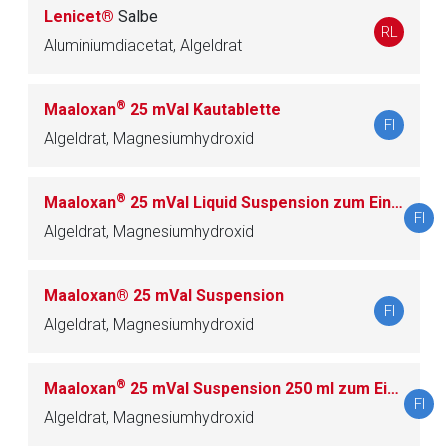
Betreiber verantwortlich. Ebenso gelten dort ggf. andere
Lenicet®
Salbe
Datenschutzbestimmungen.
RL
Aluminiumdiacetat, Algeldrat
Zurück zur rote-liste.de
Zur Seite
®
Maaloxan
25 mVal Kautablette
FI
Algeldrat, Magnesiumhydroxid
®
Maaloxan
25 mVal Liquid Suspension zum Einnehmen
FI
Algeldrat, Magnesiumhydroxid
Maaloxan® 25 mVal Suspension
FI
Algeldrat, Magnesiumhydroxid
®
Maaloxan
25 mVal Suspension 250 ml zum Einnehmen
FI
Algeldrat, Magnesiumhydroxid