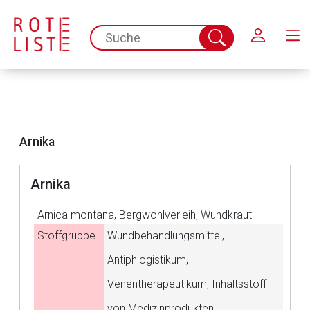
Schließen
spc.search.input.placeholder
Suche
abschicken
Arnika
Arnika
Arnica montana, Bergwohlverleih, Wundkraut
Stoffgruppe
Wundbehandlungsmittel,
Antiphlogistikum,
Venentherapeutikum, Inhaltsstoff
Aufruf einer externen Seite
von Medizinprodukten