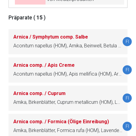
Der von Ihnen aufgerufene Link öffnet eine externe Web-
Präparate (
15
)
Seite. Für die Inhalte der externen Web-Seite ist deren
Betreiber verantwortlich. Ebenso gelten dort ggf. andere
Datenschutzbestimmungen.
Arnica / Symphytum comp. Salbe
FI
Aconitum napellus (HOM), Arnika, Beinwell, Betula pendula (HOM), Lärchenharz, Mandragora autumnalis (HOM), Rosmarinöl
Zurück zur rote-liste.de
Zur Seite
Arnica comp. / Apis Creme
FI
Aconitum napellus (HOM), Apis mellifica (HOM), Arnika, Betula pendula (HOM), Mandragora autumnalis (HOM), Rosmarinöl
Arnica comp. / Cuprum
FI
Arnika, Birkenblätter, Cuprum metallicum (HOM), Lavendelöl, Ringelblume, Rosmarinöl
Arnica comp. / Formica (Ölige Einreibung)
FI
Arnika, Birkenblätter, Formica rufa (HOM), Lavendelöl, Ringelblume, Rosmarinöl