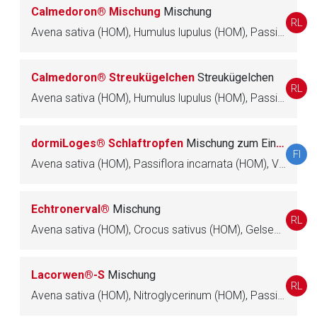
Seite. Für die Inhalte der externen Web-Seite ist deren
Calmedoron® Mischung
Mischung
RL
Betreiber verantwortlich. Ebenso gelten dort ggf. andere
Avena sativa (HOM), Humulus lupulus (HOM), Passiflora incarnata (HOM), Valeriana officinalis (HOM), Coffea arabica (HOM)
Datenschutzbestimmungen.
Calmedoron® Streukügelchen
Streukügelchen
Zurück zur rote-liste.de
Zur Seite
RL
Avena sativa (HOM), Humulus lupulus (HOM), Passiflora incarnata (HOM), Valeriana officinalis (HOM), Coffea arabica (HOM)
dormiLoges® Schlaftropfen
Mischung zum Einnehmen
FI
Avena sativa (HOM), Passiflora incarnata (HOM), Valeriana officinalis (HOM)
Echtronerval®
Mischung
RL
Avena sativa (HOM), Crocus sativus (HOM), Gelsemium sempervirens (HOM), Hypericum perforatum (HOM), Myristica fragrans (HOM), Passiflora incarnata (HOM)
Lacorwen®-S
Mischung
RL
Avena sativa (HOM), Nitroglycerinum (HOM), Passiflora incarnata (HOM), Valeriana officinalis (HOM)