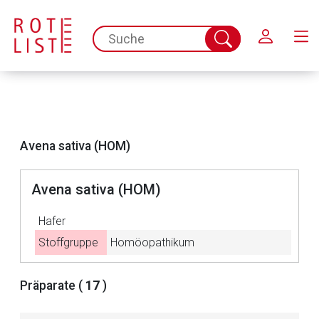
Schließen
spc.search.input.placeholder
Suche
abschicken
Avena sativa (HOM)
Avena sativa (HOM)
Hafer
Stoffgruppe
Homöopathikum
Aufruf einer externen Seite
Präparate (
17
)
Der von Ihnen aufgerufene Link öffnet eine externe Web-