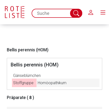
Schließen
spc.search.input.placeholder
Suche
abschicken
Bellis perennis (HOM)
Bellis perennis (HOM)
Gänseblümchen
Stoffgruppe
Homöopathikum
Aufruf einer externen Seite
Präparate (
8
)
Der von Ihnen aufgerufene Link öffnet eine externe Web-