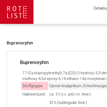
Details
Buprenorphin
Buprenorphin
17-(Cyclopropylmethyl)-7a-[(2S)-2-hydroxy-3,3-dim
methoxy-4,5α-epoxy-6,14-ethano-14α-morphinan-
Stoffgruppe
Opioid-Analgetikum, Entwöhnungsmi
Aufruf einer exte
Halbwertszeit
ca. 3 h (i.v. und i.m. Anw.)
32 h (sublinguale Anw.)
Der von Ihnen aufgeruf