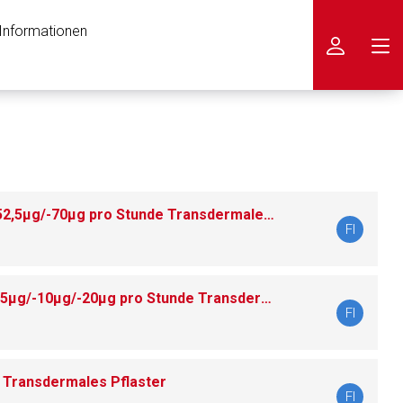
 Informationen
icken
Buprenoratiopharm 35μg/-52,5μg/-70μg pro Stunde Transdermales Pflaster
FI
Buprenoratiopharm 7 Tage 5μg/-10μg/-20μg pro Stunde Transdermales Pflaster
FI
 Transdermales Pflaster
FI
nen Web-Seite ist deren