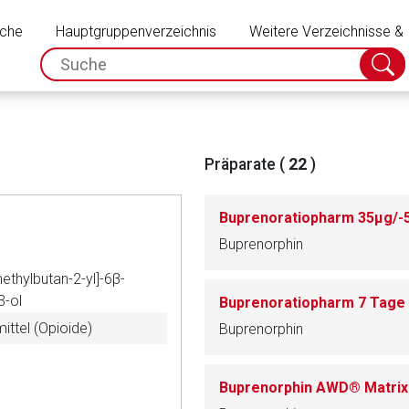
Schließen
uche
Hauptgruppenverzeichnis
Weitere Verzeichnisse &
spc.search.input.placeholder
Suche
absch
Präparate (
22
)
Buprenorphin
ethylbutan-2-yl]-6β-
3-ol
ttel (Opioide)
Buprenorphin
rnen Seite
Buprenorphin AWD® Matrix
ene Link öffnet eine externe Web-Seite. Für die Inhalte der exter