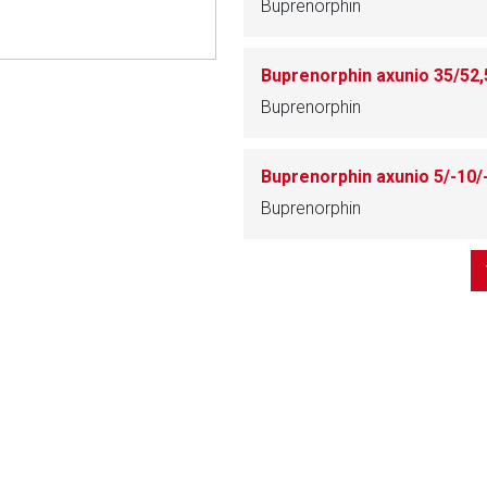
Buprenorphin
ich. Ebenso gelten dort ggf. andere Datenschutzbestimmungen.
Zurück zur rote-
Buprenorphin
Buprenorphin