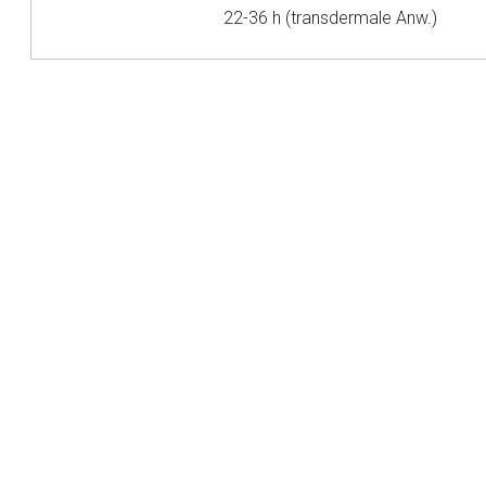
22-36 h (transdermale Anw.)
Betreiber verantwortl
to-
top-
text