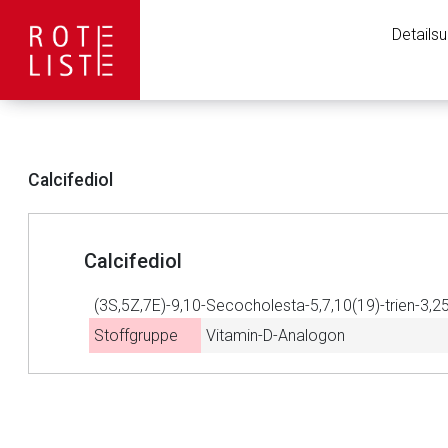
Details
Calcifediol
Calcifediol
(3S,5Z,7E)-9,10-Secocholesta-5,7,10(19)-trien-3,25
Stoffgruppe
Vitamin-D-Analogon
Aufruf einer exte
to-
top-
Der von Ihnen aufgeruf