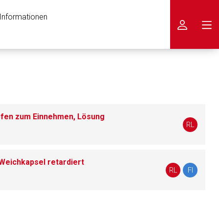
 Informationen
icken
pfen zum Einnehmen, Lösung
RL
Weichkapsel retardiert
RL
FI
nen Web-Seite ist deren