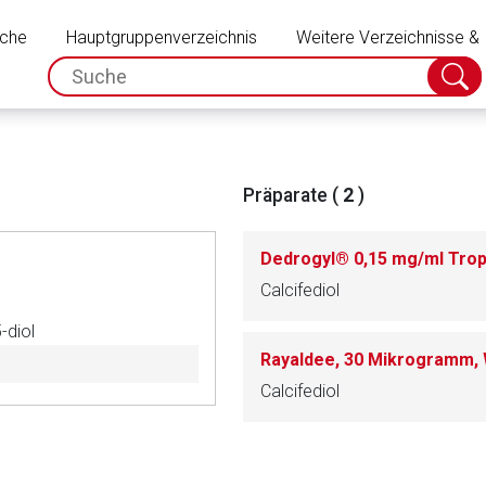
Schließen
uche
Hauptgruppenverzeichnis
Weitere Verzeichnisse &
spc.search.input.placeholder
Suche
absch
Präparate (
2
)
Dedrogyl® 0,15 mg/ml Tro
Calcifediol
-diol
Rayaldee, 30 Mikrogramm, 
Calcifediol
rnen Seite
ene Link öffnet eine externe Web-Seite. Für die Inhalte der exter