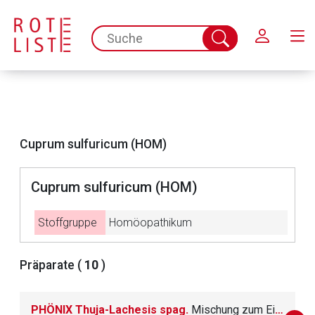
Schließen
spc.search.input.placeholder
Suche
abschicken
Cuprum sulfuricum (HOM)
Cuprum sulfuricum (HOM)
Stoffgruppe
Homöopathikum
Aufruf einer externen Seite
Präparate (
10
)
Der von Ihnen aufgerufene Link öffnet eine externe Web-
PHÖNIX Thuja-Lachesis spag.
Mischung zum Einnehmen
Seite. Für die Inhalte der externen Web-Seite ist deren