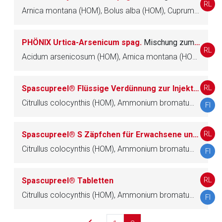
RL
Arnica montana (HOM), Bolus alba (HOM), Cuprum sulfuricum (HOM), Dryopteris (HOM), Echinacea angustifolia (HOM), Hydrargyrum bichloratum (HOM), Iodum (HOM), Lachesis (HOM), Stibium sulfuratum nigrum (HOM), Thuja occidentalis (HOM), Verbena officinalis (HOM), Zincum metallicum (HOM)
Betreiber verantwortlich. Ebenso gelten dort ggf. andere
Datenschutzbestimmungen.
PHÖNIX Urtica-Arsenicum spag.
Mischung zum Einnehmen
RL
Zurück zur rote-liste.de
Zur Seite
Acidum arsenicosum (HOM), Arnica montana (HOM), Aurum chloratum (HOM), Bolus alba (HOM), Camphora (HOM), Cuprum sulfuricum (HOM), Digitalis purpurea (HOM), Dryopteris (HOM), Euspongia officinalis (HOM), Filipendula ulmaria (HOM), Hydrargyrum bichloratum (HOM), Hypericum perforatum (HOM), Juniperus communis (HOM), Kalium nitricum (HOM), Orthosiphon (HOM), Solidago virgaurea (HOM), Stibium sulfuratum nigrum (HOM), Kalium tartaricum (HOM), Urtica (HOM), Zincum metallicum (HOM)
RL
Spascupreel® Flüssige Verdünnung zur Injektion für Erwachsene und Kinder ab 2 Jahren
Citrullus colocynthis (HOM), Ammonium bromatum (HOM), Atropinum sulfuricum (HOM), Veratrum album (HOM), Gelsemium sempervirens (HOM), Amanita muscaria (HOM), Chamomilla recutita (HOM), Cuprum sulfuricum (HOM), Aconitum napellus (HOM), Magnesium phosphoricum (HOM), Passiflora incarnata (HOM)
FI
RL
Spascupreel® S Zäpfchen für Erwachsene und Kinder ab 6 Jahren
Citrullus colocynthis (HOM), Ammonium bromatum (HOM), Atropinum sulfuricum (HOM), Veratrum album (HOM), Magnesium phosphoricum (HOM), Gelsemium sempervirens (HOM), Passiflora incarnata (HOM), Chamomilla recutita (HOM), Cuprum sulfuricum (HOM), Amanita muscaria (HOM), Aconitum napellus (HOM)
FI
RL
Spascupreel® Tabletten
Citrullus colocynthis (HOM), Ammonium bromatum (HOM), Atropinum sulfuricum (HOM), Veratrum album (HOM), Magnesium phosphoricum (HOM), Gelsemium sempervirens (HOM), Amanita muscaria (HOM), Chamomilla recutita (HOM), Cuprum sulfuricum (HOM), Aconitum napellus (HOM), Passiflora incarnata (HOM)
FI