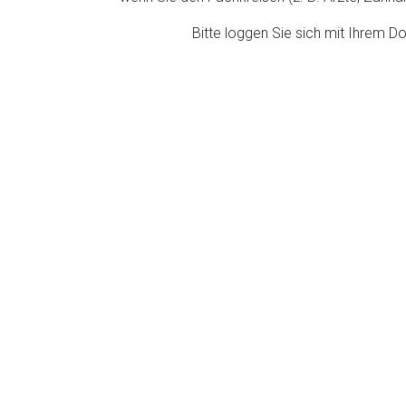
ich. Ebenso gelten dort ggf. andere Datenschutzbestimmungen.
Bitte loggen Sie sich mit Ihrem 
Zurück zur rote-