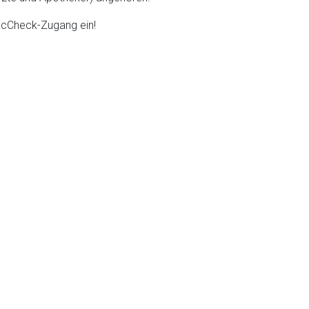
DocCheck-Zugang ein!
liste.de
Zur Seite