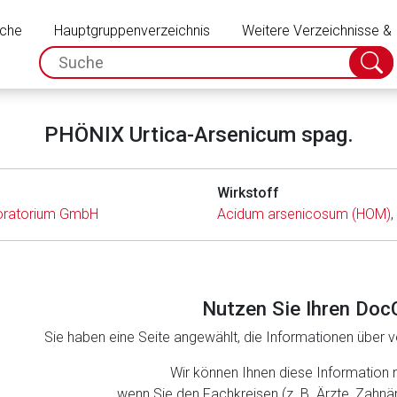
Schließen
uche
Hauptgruppenverzeichnis
Weitere Verzeichnisse &
spc.search.input.placeholder
Suche
absch
PHÖNIX Urtica-Arsenicum spag.
Wirkstoff
oratorium GmbH
Acidum arsenicosum (HOM)
,
Nutzen Sie Ihren Doc
Sie haben eine Seite angewählt, die Informationen über ve
rnen Seite
Wir können Ihnen diese Information 
wenn Sie den Fachkreisen (z. B. Ärzte, Zahn
ene Link öffnet eine externe Web-Seite. Für die Inhalte der exter