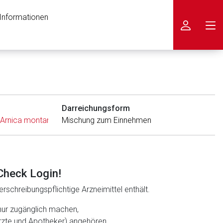
 Informationen
icken
Darreichungsform
Arnica montana (HOM)
Mischung zum Einnehmen
,
Aurum chloratum (HOM)
,
Bolus alba (HO
Check Login!
rschreibungspflichtige Arzneimittel enthält.
nur zugänglich machen,
ärzte und Apotheker) angehören.
nen Web-Seite ist deren