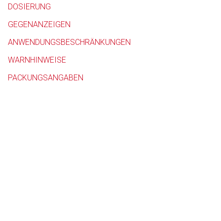
DOSIERUNG
Betreiber verantwortl
GEGENANZEIGEN
ANWENDUNGSBESCHRÄNKUNGEN
WARNHINWEISE
PACKUNGSANGABEN
to-
top-
text