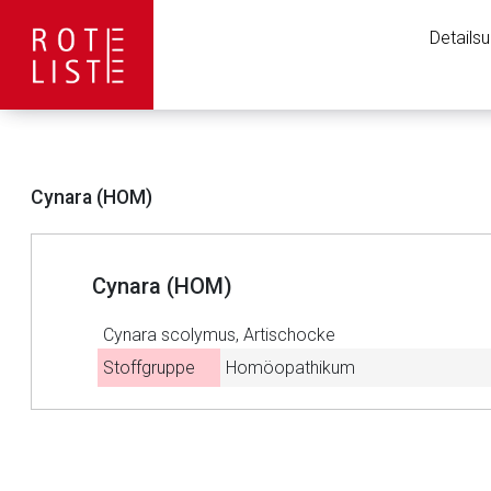
Details
Cynara (HOM)
Cynara (HOM)
Cynara scolymus, Artischocke
Stoffgruppe
Homöopathikum
Aufruf einer exte
to-
top-
text
Der von Ihnen aufgeruf