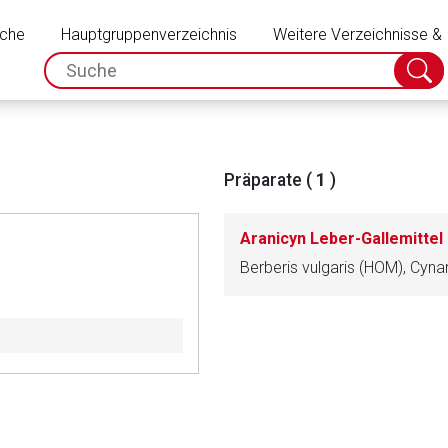
Schließen
uche
Hauptgruppenverzeichnis
Weitere Verzeichnisse &
spc.search.input.placeholder
Suche
absch
Präparate (
1
)
Aranicyn Leber-Gallemittel
rnen Seite
ene Link öffnet eine externe Web-Seite. Für die Inhalte der exter