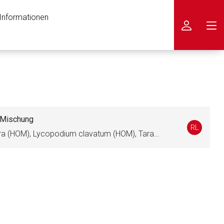
 Informationen
icken
Mischung
RL
Berberis vulgaris (HOM), Cynara (HOM), Lycopodium clavatum (HOM), Taraxacum officinale (HOM)
nen Web-Seite ist deren