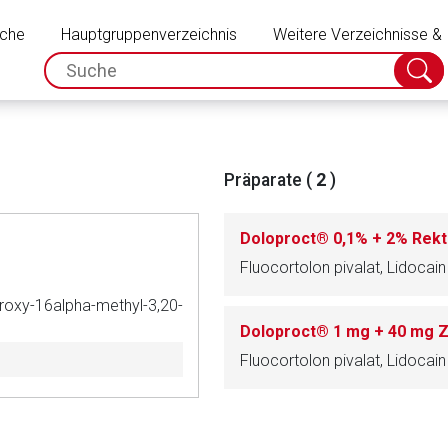
Schließen
uche
Hauptgruppenverzeichnis
Weitere Verzeichnisse &
spc.search.input.placeholder
Suche
absch
Präparate (
2
)
Doloproct® 0,1% + 2% Rek
Fluocortolon pivalat, Lidocain
roxy-16alpha-methyl-3,20-
Doloproct® 1 mg + 40 mg 
Fluocortolon pivalat, Lidocain
rnen Seite
ene Link öffnet eine externe Web-Seite. Für die Inhalte der exter