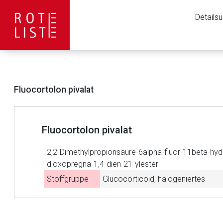
Details
Fluocortolon pivalat
Fluocortolon pivalat
2,2-Dimethylpropionsäure-6alpha-fluor-11beta-hyd
dioxopregna-1,4-dien-21-ylester
Stoffgruppe
Glucocorticoid, halogeniertes
Aufruf einer exte
to-
top-
Der von Ihnen aufgeruf