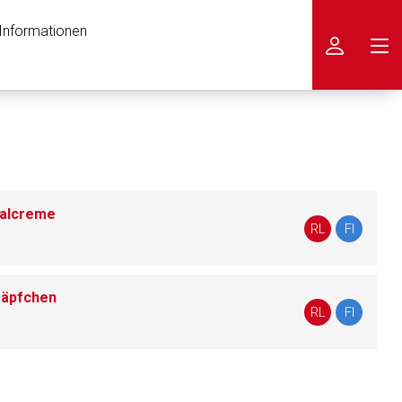
 Informationen
icken
talcreme
RL
FI
Zäpfchen
RL
FI
nen Web-Seite ist deren