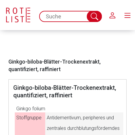
Schließen
spc.search.input.placeholder
Suche
abschicken
Ginkgo-biloba-Blätter-Trockenextrakt,
quantifiziert, raffiniert
Ginkgo-biloba-Blätter-Trockenextrakt,
quantifiziert, raffiniert
Ginkgo folium
Stoffgruppe
Antidementivum, peripheres und
zentrales durchblutungsförderndes