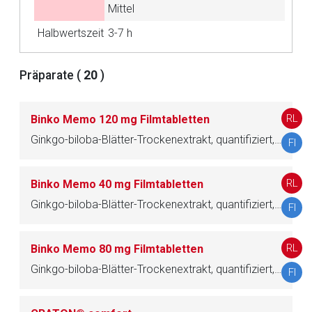
Aufruf einer externen Seite
Mittel
Halbwertszeit
3-7 h
Der von Ihnen aufgerufene Link öffnet eine externe Web-
Seite. Für die Inhalte der externen Web-Seite ist deren
Präparate (
20
)
Betreiber verantwortlich. Ebenso gelten dort ggf. andere
Datenschutzbestimmungen.
RL
Binko Memo 120 mg Filmtabletten
Zurück zur rote-liste.de
Zur Seite
Ginkgo-biloba-Blätter-Trockenextrakt, quantifiziert, raffiniert
FI
RL
Binko Memo 40 mg Filmtabletten
Ginkgo-biloba-Blätter-Trockenextrakt, quantifiziert, raffiniert
FI
RL
Binko Memo 80 mg Filmtabletten
Ginkgo-biloba-Blätter-Trockenextrakt, quantifiziert, raffiniert
FI