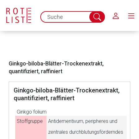
Schließen
spc.search.input.placeholder
Suche
abschicken
Ginkgo-biloba-Blätter-Trockenextrakt,
quantifiziert, raffiniert
Ginkgo-biloba-Blätter-Trockenextrakt,
quantifiziert, raffiniert
Ginkgo folium
Stoffgruppe
Antidementivum, peripheres und
zentrales durchblutungsförderndes