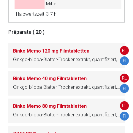
Aufruf einer externen Seite
Mittel
Halbwertszeit
3-7 h
Der von Ihnen aufgerufene Link öffnet eine externe Web-
Seite. Für die Inhalte der externen Web-Seite ist deren
Präparate (
20
)
Betreiber verantwortlich. Ebenso gelten dort ggf. andere
Datenschutzbestimmungen.
RL
Binko Memo 120 mg Filmtabletten
Zurück zur rote-liste.de
Zur Seite
Ginkgo-biloba-Blätter-Trockenextrakt, quantifiziert, raffiniert
FI
RL
Binko Memo 40 mg Filmtabletten
Ginkgo-biloba-Blätter-Trockenextrakt, quantifiziert, raffiniert
FI
RL
Binko Memo 80 mg Filmtabletten
Ginkgo-biloba-Blätter-Trockenextrakt, quantifiziert, raffiniert
FI