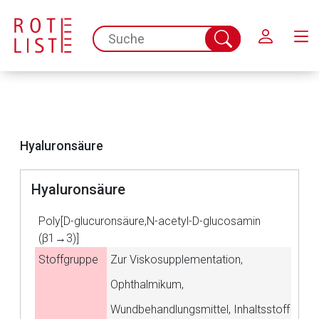
Schließen
spc.search.input.placeholder
Suche
abschicken
Hyaluronsäure
Hyaluronsäure
Poly[D-glucuronsäure,N-acetyl-D-glucosamin
(β1→3)]
Stoffgruppe
Zur Viskosupplementation,
Ophthalmikum,
Wundbehandlungsmittel, Inhaltsstoff
Aufruf einer externen Seite