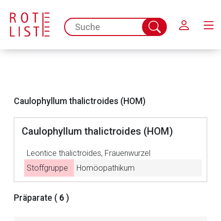
Schließen
spc.search.input.placeholder
Suche
abschicken
Caulophyllum thalictroides (HOM)
Caulophyllum thalictroides (HOM)
Leontice thalictroides, Frauenwurzel
Stoffgruppe
Homöopathikum
Aufruf einer externen Seite
Präparate (
6
)
Der von Ihnen aufgerufene Link öffnet eine externe Web-