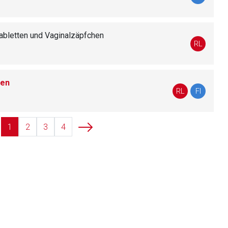
abletten und Vaginalzäpfchen
liste.de
Zur Seite
RL
hen
RL
FI
1
2
3
4