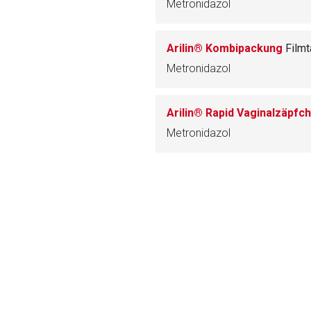
Metronidazol
ich. Ebenso gelten dort ggf. andere Datenschutzbestimmungen.
Arilin® Kombipackung
Filmt
Zurück zur rote-
Metronidazol
Arilin® Rapid Vaginalzäpfc
Metronidazol