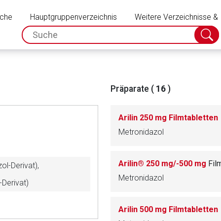
Schließen
uche
Hauptgruppenverzeichnis
Weitere Verzeichnisse &
spc.search.input.placeholder
Suche
absch
Präparate (
16
)
Arilin 250 mg Filmtabletten
Metronidazol
Arilin® 250 mg/-500 mg
Fil
ol-Derivat),
Metronidazol
-Derivat)
rnen Seite
Arilin 500 mg Filmtabletten
ene Link öffnet eine externe Web-Seite. Für die Inhalte der exter