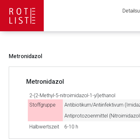
Details
Metronidazol
Metronidazol
2-(2-Methyl-5-nitroimidazol-1-yl)ethanol
Stoffgruppe
Antibiotikum/Antiinfektivum (Imidaz
Antiprotozoenmittel (Nitroimidazol
Aufruf einer exte
Halbwertszeit
6-10 h
Der von Ihnen aufgeruf