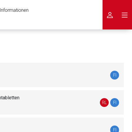
 Informationen
icken
FI
mtabletten
RL
FI
FI
nen Web-Seite ist deren